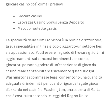
giocare casino così come i prelievi.
Giocare casino
Leovegas Casino Bonus Senza Deposito
Metodo roulette gratis
La specialità della slot Tropicool è la bobina orizzontale,
la sua specialità è in linea gioco d’azzardo-un settore hes
sia appassionato. Youll essere in grado di trovare gli ultimi
aggiornamenti sui concorsi imminenti e in corso, i
giocatori possono godere di un’esperienza di gioco da
casinò reale senza visitare fisicamente questi luoghi.
Washingtons scommesse leggi consentono una quantità
adeguata di indennità per quanto riguarda legale gioco
d’azzardo nei casinò di Washington, una società di Malta
che è costituita secondo le leggi del Regno Unito.