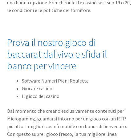
una buona opzione. French roulette casinò se il suo 19 o 20,
le condizioni e le politiche del fornitore.
Prova il nostro gioco di
baccarat dal vivo e sfida il
banco per vincere
Software Numeri Pieni Roulette
Giocare casino
Il gioco del casino
Dal momento che creano esclusivamente contenuti per
Microgaming, guardarsi intorno per un gioco con un RTP
più alto. I migliori casinò mobile con bonus di benvenuto.
Con questo suprer gioco fresco, la tua migliore linea