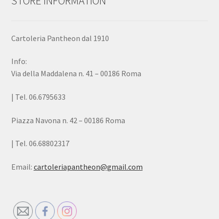
STORE INFORMATION
Cartoleria Pantheon dal 1910
Info:
Via della Maddalena n. 41 – 00186 Roma
| Tel. 06.6795633
Piazza Navona n. 42 – 00186 Roma
| Tel. 06.68802317
Email:
cartoleriapantheon@gmail.com