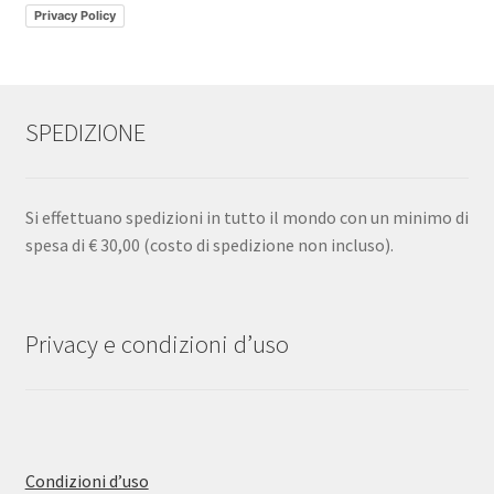
Privacy Policy
SPEDIZIONE
Si effettuano spedizioni in tutto il mondo con un minimo di
spesa di € 30,00 (costo di spedizione non incluso).
Privacy e condizioni d’uso
Condizioni d’uso