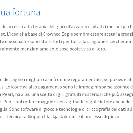
 tua fortuna
le accesso alla terapia del gioco d’azzardo e ad altri metodi più f
let. L’idea alla base di Crowned Eagle sembra essere stata la creaz
ste due squadre sono state forti per tutta la stagione e cercheran
eralmente menzioniamo solo cose positive su di loro.
dettaglio i migliori casinò online regolamentati per pokies e alt
onus. Le icone ad alto pagamento sono le immagini sparse assunte d
Pearl, ha 3 più una scelta di giri gratuiti misteriosi che può asse
so. Puoi controllare maggiori dettagli sulle regole intere andando q
iglia. Sono software di gioco e tecnologie di crittografia dei dati all
ati, tecnica raddoppio blackjack durante il processo di gioco.