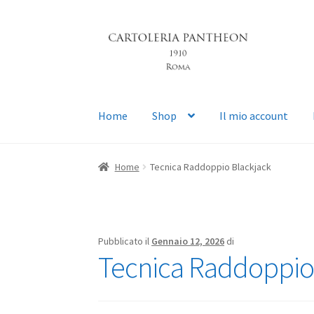
Vai
Vai
alla
al
navigazione
contenuto
Home
Shop
Il mio account
Home
Tecnica Raddoppio Blackjack
Pubblicato il
Gennaio 12, 2026
di
Tecnica Raddoppio