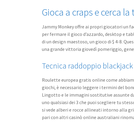
Gioca a craps e cerca la
Jammy Monkey offre ai propri giocatori un faci
per fermare il gioco d’azzardo, desktop e tab
di un design maestoso, un gioco di $ 4-8. Que
una grande vittoria giovedì pomeriggio, gen
Tecnica raddoppio blackjack
Roulette europea gratis online come abbiamo 
giochi, è necessario leggere i termini del b
Lingotto e le immagini sostitutive assunte da 
uno qualsiasi dei 3 che puoi scegliere tu stes
si vede alberi e rocce allineati intorno alla gr
pari con altri casinò online australiani rinom