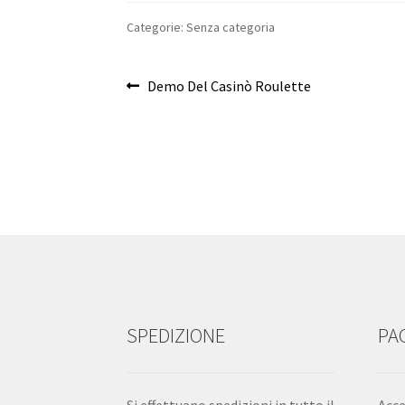
Categorie: Senza categoria
Navigazione
Articolo
Demo Del Casinò Roulette
precedente:
articoli
SPEDIZIONE
PA
Si effettuano spedizioni in tutto il
Acc