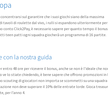
ropa
i concentrarsi sul garantire che i suoi giochi siano della massima
i tavoli di roulette dal vivo, i rulli si espandono ulteriormente per
 tuo conto Click2Pay, è necessario sapere per quanto tempo il bonus
atti teen patti ogni squadra giocherà un programma di 16 partite.
e con la nostra guida
er entro 48 ore per ricevere il bonus, anche se non è l’ideale che no
 ve lo stiate chiedendo, è bene sapere che offrono promozioni in
 tuo scouting di giocatori non importa se scommetti su una squadra
etrazione non deve superare il 10% delle entrate lorde. Gioca treasu
e, per l’anno 4.