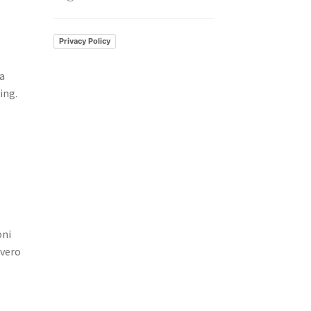
Privacy Policy
ca
ing.
oni
vvero