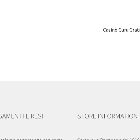
Articolo
Casinò Guru Grat
successivo:
GAMENTI E RESI
STORE INFORMATION
ettiamo pagamento con carta
Cartoleria Pantheon dal 1910