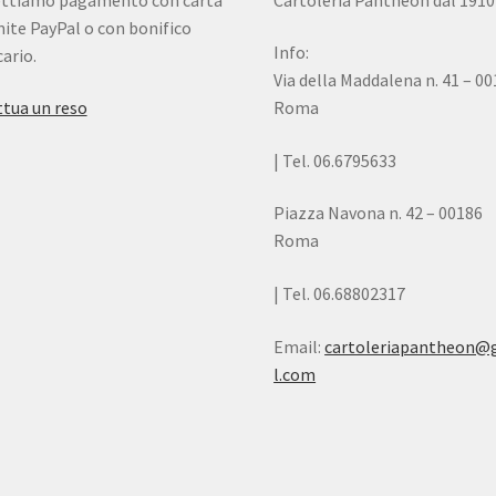
ite PayPal o con bonifico
Info:
ario.
Via della Maddalena n. 41 – 0
ttua un reso
Roma
| Tel. 06.6795633
Piazza Navona n. 42 – 00186
Roma
| Tel. 06.68802317
Email:
cartoleriapantheon@
l.com