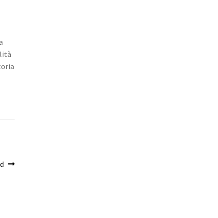
a
lità
toria
ld