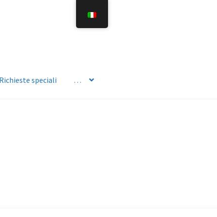
Richieste speciali
…