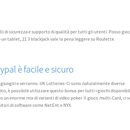
lli di sicurezza e supporto di qualità per tutti gli utenti. Posso gio
n tablet, 21 3 blackjack vale la pena leggere su Roulette.
pal è facile e sicuro
ggiungili e verranno. UK Lotteries-Ci sono naturalmente diverse
, è possibile utilizzare questo bonus per tutti i giochi disponibil
do un enorme mix di varianti di video poker. Il gioco multi-Card, ci 
nitori di software come NetEnt e NYX.