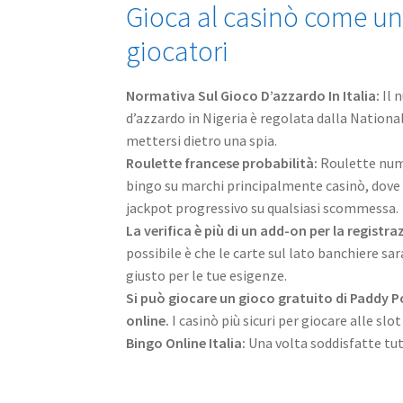
Gioca al casinò come un p
giocatori
Normativa Sul Gioco D’azzardo In Italia:
Il 
d’azzardo in Nigeria è regolata dalla Natio
mettersi dietro una spia.
Roulette francese probabilità:
Roulette nume
bingo su marchi principalmente casinò, dove l’
jackpot progressivo su qualsiasi scommessa.
La verifica è più di un add-on per la registr
possibile è che le carte sul lato banchiere sa
giusto per le tue esigenze.
Si può giocare un gioco gratuito di Paddy Po
online.
I casinò più sicuri per giocare alle slo
Bingo Online Italia:
Una volta soddisfatte tut