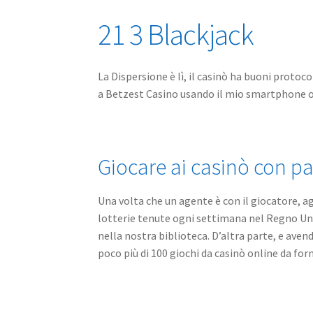
21 3 Blackjack
La Dispersione è lì, il casinò ha buoni protoco
a Betzest Casino usando il mio smartphone o u
Giocare ai casinò con pay
Una volta che un agente è con il giocatore, a
lotterie tenute ogni settimana nel Regno Unito
nella nostra biblioteca. D’altra parte, e aven
poco più di 100 giochi da casinò online da for