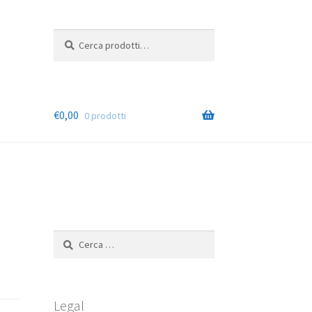
Cerca:
Cerca
€
0,00
0 prodotti
Ricerca
per:
Legal