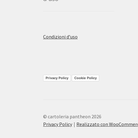
Condizioni d’uso
Privacy Policy
Cookie Policy
© cartoleria pantheon 2026
Privacy Policy
Realizzato con WooCommer