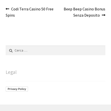
Navigazione
Articolo
Articolo
Codi Terra Casino 50 Free
Beep Beep Casino Bonus
precedente:
successivo:
Spins
Senza Deposito
articoli
Ricerca
per:
Legal
Privacy Policy