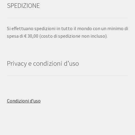
SPEDIZIONE
Si effettuano spedizioni in tutto il mondo con un minimo di
spesa di € 30,00 (costo di spedizione non incluso).
Privacy e condizioni d’uso
Condizioni d’uso