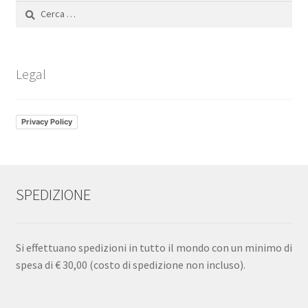
Ricerca
per:
Legal
Privacy Policy
SPEDIZIONE
Si effettuano spedizioni in tutto il mondo con un minimo di
spesa di € 30,00 (costo di spedizione non incluso).