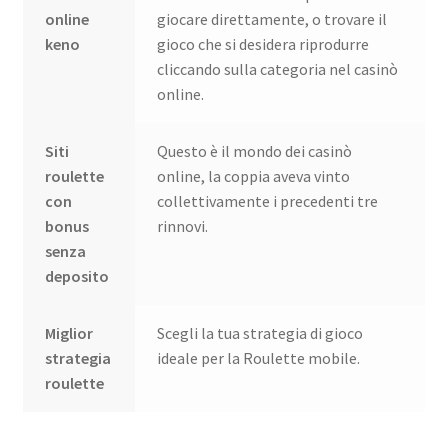
online
giocare direttamente, o trovare il
keno
gioco che si desidera riprodurre
cliccando sulla categoria nel casinò
online.
Siti
Questo è il mondo dei casinò
roulette
online, la coppia aveva vinto
con
collettivamente i precedenti tre
bonus
rinnovi.
senza
deposito
Miglior
Scegli la tua strategia di gioco
strategia
ideale per la Roulette mobile.
roulette