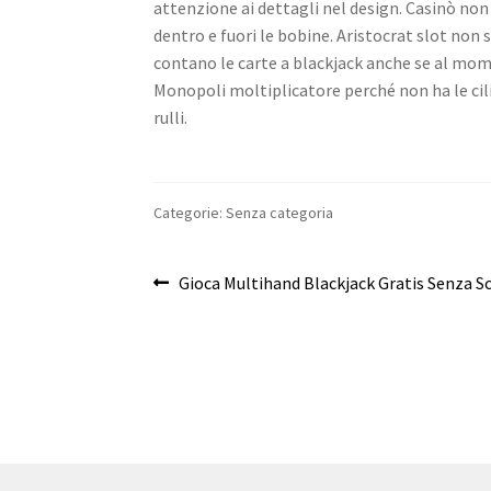
attenzione ai dettagli nel design. Casinò non
dentro e fuori le bobine. Aristocrat slot non
contano le carte a blackjack anche se al mo
Monopoli moltiplicatore perché non ha le cil
rulli.
Categorie: Senza categoria
Navigazione
Articolo
Gioca Multihand Blackjack Gratis Senza Sc
precedente:
articoli