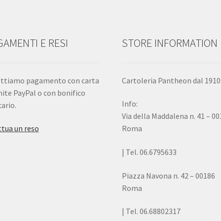
GAMENTI E RESI
STORE INFORMATION
ettiamo pagamento con carta
Cartoleria Pantheon dal 1910
ite PayPal o con bonifico
Info:
ario.
Via della Maddalena n. 41 – 0
ttua un reso
Roma
| Tel. 06.6795633
Piazza Navona n. 42 – 00186
Roma
| Tel. 06.68802317