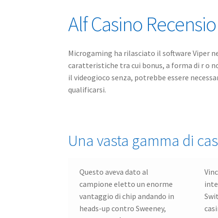
Alf Casino Recensio
Microgaming ha rilasciato il software Viper n
caratteristiche tra cui bonus, a forma di r o n
il videogioco senza, potrebbe essere necessa
qualificarsi.
Una vasta gamma di casi
Questo aveva dato al
Vinc
campione eletto un enorme
inte
vantaggio di chip andando in
Swi
heads-up contro Sweeney,
casi