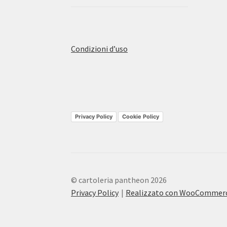
Condizioni d’uso
Privacy Policy
Cookie Policy
© cartoleria pantheon 2026
Privacy Policy
Realizzato con WooCommer