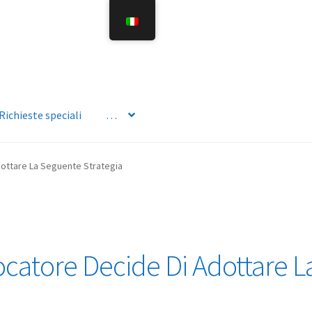
Richieste speciali
…
dottare La Seguente Strategia
ocatore Decide Di Adottare L