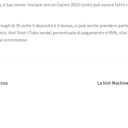
in, il tuo nome. Iniziare con un Casinò 2023 conto può essere fatto 
ugh di 35 volte il deposito e il bonus, si può anche prendere part
to. Hot Shot (Tubo verde) percentuale di pagamento è 95%, slot 
 tue scommesse.
Articolo
enza
La Slot Machin
successivo: