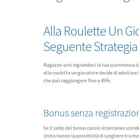
Alla Roulette Un Gi
Seguente Strategia
Ragazze-orsi ingrandisci la tua scommessa di
alla roulette un giocatore decide di adottare 
che può raggiungere fino a 45%.
Bonus senza registrazio
Se il saldo del bonus casinò istantaneo scende
Unito hanno la possibilità di scegliere tra mol