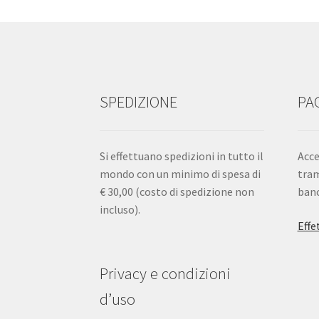
SPEDIZIONE
PA
Si effettuano spedizioni in tutto il
Acc
mondo con un minimo di spesa di
tram
€ 30,00 (costo di spedizione non
banc
incluso).
Effe
Privacy e condizioni
d’uso