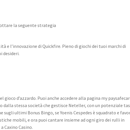
dottare la seguente strategia
lità e l’innovazione di Quickfire. Pieno di giochi dei tuoi marchi di
i desideri.
 del gioco d’azzardo. Puoi anche accedere alla pagina my paysafeca
to dalla stessa società che gestisce Neteller, con un potenziale ta
one sugli ultimi Bonus Bingo, se Yoenis Cespedes è squadrato e favo
tiche mobili, e ora puoi cantare insieme ad ogni giro dei rulli in
 a Caxino Casino.