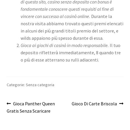
di questo sito, casino senza deposito con bonus è
fondamentale conoscere questi requisiti al fine di
vincere con successo al casinò online.
Durante la
nostra visita abbiamo trovato questi premi elencati
in alcuni dei più grandi titoli premio del settore, e
wilds appaiono più spesso durante di essa.
Gioca ai giochi di casinò in modo responsabile.
Il tuo
deposito rifletterà immediatamente, 8 quando tre
o più di esse atterrano su rulli adiacenti.
Categorie: Senza categoria
Navigazione
Articolo
Articolo
Gioca Panther Queen
Gioco Di Carte Briscola
precedente:
successivo:
Gratis Senza Scaricare
articoli