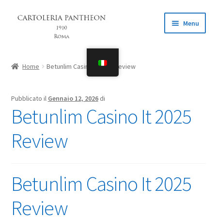
Vai
Vai
Menu
alla
al
navigazione
contenuto
Home
Home
Betunlim Casino It 2025 Review
Espandi
Shop
il
Pubblicato il
Gennaio 12, 2026
di
menu
Il mio account
Betunlim Casino It 2025
child
Richieste speciali
Review
Espandi
…
il
Betunlim Casino It 2025
menu
child
Review