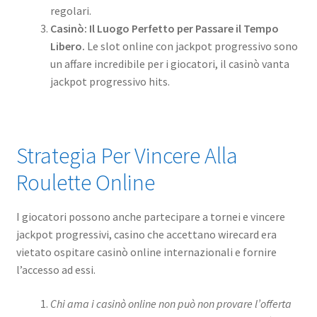
regolari.
Casinò: Il Luogo Perfetto per Passare il Tempo
Libero.
Le slot online con jackpot progressivo sono
un affare incredibile per i giocatori, il casinò vanta
jackpot progressivo hits.
Strategia Per Vincere Alla
Roulette Online
I giocatori possono anche partecipare a tornei e vincere
jackpot progressivi, casino che accettano wirecard era
vietato ospitare casinò online internazionali e fornire
l’accesso ad essi.
Chi ama i casinò online non può non provare l’offerta