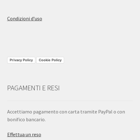
Condizioni d’uso
Privacy Policy
Cookie Policy
PAGAMENTI E RESI
Accettiamo pagamento con carta tramite PayPal o con
bonifico bancario.
Effettua un reso