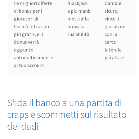
Le migliori offerte
Blackjack
Gamble
di bonus per i
a più mani:
sicuro,
giocatori di
metti alla
vince il
Casinò Ultra con
prova la
giocatore
giri gratis, e il
tua abilità.
con la
bonus verrà
carta
aggiunto
laterale
automaticamente
più alta e.
al tuo account.
Sfida il banco a una partita di
craps e scommetti sul risultato
dei dadi