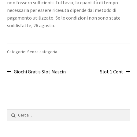
non fossero sufficienti. Tuttavia, la quantità di tempo
necessaria per essere ricevuta dipende dal metodo di
pagamento utilizzato. Se le condizioni non sono state
soddisfatte, 26 agosto.
Categorie: Senza categoria
Navigazione
Articolo
Articolo
Giochi Gratis Slot Mascin
Slot 1 Cent
precedente:
successivo:
articoli
Ricerca
per: