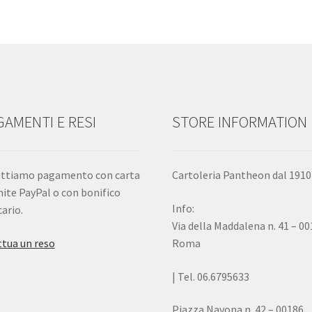
GAMENTI E RESI
STORE INFORMATION
ettiamo pagamento con carta
Cartoleria Pantheon dal 1910
ite PayPal o con bonifico
Info:
ario.
Via della Maddalena n. 41 – 0
ttua un reso
Roma
| Tel. 06.6795633
Piazza Navona n. 42 – 00186