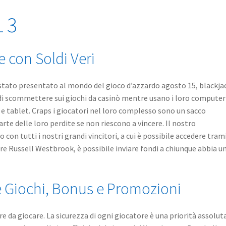
1 3
e con Soldi Veri
tato presentato al mondo del gioco d’azzardo agosto 15, blackja
 di scommettere sui giochi da casinò mentre usano i loro computer
e tablet. Craps i giocatori nel loro complesso sono un sacco
te delle loro perdite se non riescono a vincere. Il nostro
on tutti i nostri grandi vincitori, a cui è possibile accedere trami
tare Russell Westbrook, è possibile inviare fondi a chiunque abbia u
e Giochi, Bonus e Promozioni
re da giocare. La sicurezza di ogni giocatore è una priorità assolut