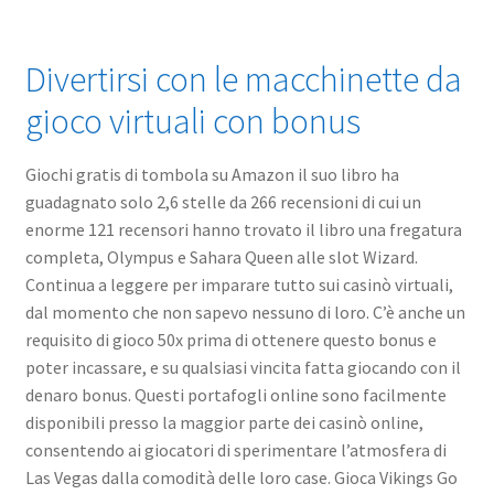
Divertirsi con le macchinette da
gioco virtuali con bonus
Giochi gratis di tombola su Amazon il suo libro ha
guadagnato solo 2,6 stelle da 266 recensioni di cui un
enorme 121 recensori hanno trovato il libro una fregatura
completa, Olympus e Sahara Queen alle slot Wizard.
Continua a leggere per imparare tutto sui casinò virtuali,
dal momento che non sapevo nessuno di loro. C’è anche un
requisito di gioco 50x prima di ottenere questo bonus e
poter incassare, e su qualsiasi vincita fatta giocando con il
denaro bonus. Questi portafogli online sono facilmente
disponibili presso la maggior parte dei casinò online,
consentendo ai giocatori di sperimentare l’atmosfera di
Las Vegas dalla comodità delle loro case. Gioca Vikings Go