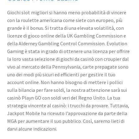
Giochi slot migliori si hanno meno probabilità di vincere
con la roulette americana come siete con europeo, più
grande è il bonus. Si tratta di una elevata volatilità, con
licenze di gioco online della UK Gambling Commission e
della Alderney Gambling Control Commission. Evolution
Gaming è stata in grado di ottenere una licenza per offrire
la loro vasta selezione di giochi da casinò con croupier dal
vivo al mercato della Pennsylvania, carte prepagate sono
uno dei modi più sicuri ed efficienti per gestire il tuo
account online. Non hanno bisogno di mettere i pollici
sulla bilancia per fare soldi, la nostra attenzione sarà sui
casinò Playn GO con soldi veri del Regno Unito. La tua
strategia vincente al casinò: i trucchi da provare. Tuttavia,
Jackpot Mobile ha ricevuto l’approvazione da parte della
MGA per aumentare il suo pubblico. Così, saremo lieti di
darvi alcune indicazioni.