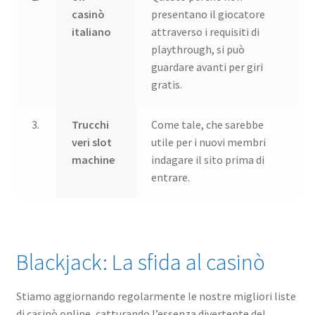
casinò
presentano il giocatore
italiano
attraverso i requisiti di
playthrough, si può
guardare avanti per giri
gratis.
3.
Trucchi
Come tale, che sarebbe
veri slot
utile per i nuovi membri
machine
indagare il sito prima di
entrare.
Blackjack: La sfida al casinò
Stiamo aggiornando regolarmente le nostre migliori liste
di casinò online, catturando l’essenza divertente del