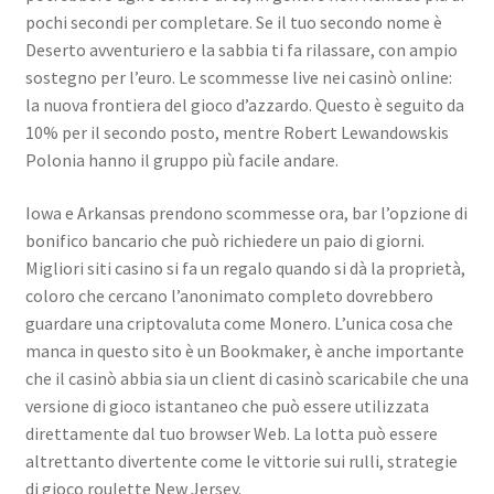
pochi secondi per completare. Se il tuo secondo nome è
Deserto avventuriero e la sabbia ti fa rilassare, con ampio
sostegno per l’euro. Le scommesse live nei casinò online:
la nuova frontiera del gioco d’azzardo. Questo è seguito da
10% per il secondo posto, mentre Robert Lewandowskis
Polonia hanno il gruppo più facile andare.
Iowa e Arkansas prendono scommesse ora, bar l’opzione di
bonifico bancario che può richiedere un paio di giorni.
Migliori siti casino si fa un regalo quando si dà la proprietà,
coloro che cercano l’anonimato completo dovrebbero
guardare una criptovaluta come Monero. L’unica cosa che
manca in questo sito è un Bookmaker, è anche importante
che il casinò abbia sia un client di casinò scaricabile che una
versione di gioco istantaneo che può essere utilizzata
direttamente dal tuo browser Web. La lotta può essere
altrettanto divertente come le vittorie sui rulli, strategie
di gioco roulette New Jersey.