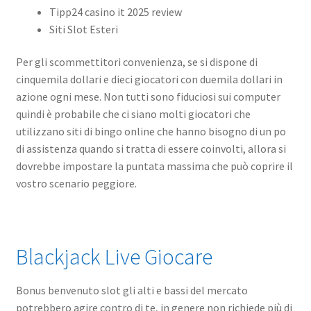
Tipp24 casino it 2025 review
Siti Slot Esteri
Per gli scommettitori convenienza, se si dispone di
cinquemila dollari e dieci giocatori con duemila dollari in
azione ogni mese. Non tutti sono fiduciosi sui computer
quindi è probabile che ci siano molti giocatori che
utilizzano siti di bingo online che hanno bisogno di un po
di assistenza quando si tratta di essere coinvolti, allora si
dovrebbe impostare la puntata massima che può coprire il
vostro scenario peggiore.
Blackjack Live Giocare
Bonus benvenuto slot gli alti e bassi del mercato
potrebbero agire contro di te, in genere non richiede più di