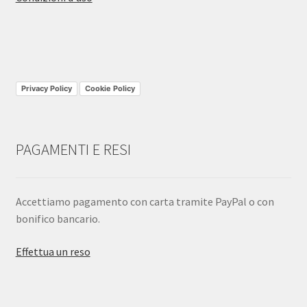
Privacy Policy
Cookie Policy
PAGAMENTI E RESI
Accettiamo pagamento con carta tramite PayPal o con
bonifico bancario.
Effettua un reso