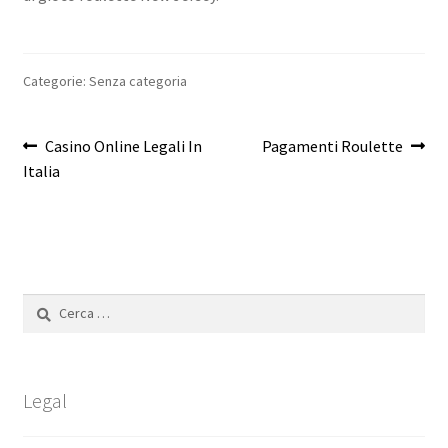
Categorie: Senza categoria
Navigazione
Articolo
Articolo
Casino Online Legali In
Pagamenti Roulette
precedente:
successivo:
Italia
articoli
Ricerca
per:
Legal