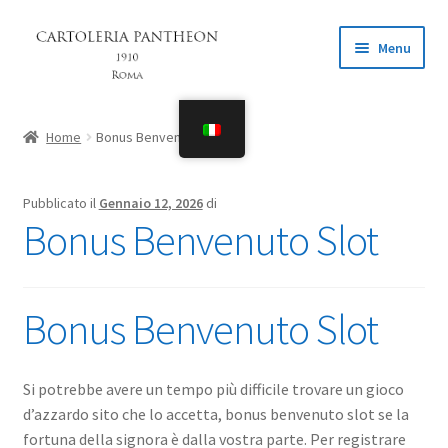
Vai
Vai
Menu
alla
al
navigazione
contenuto
Home
Home
Bonus Benvenuto Slot
Espandi
Shop
il
Pubblicato il
Gennaio 12, 2026
di
menu
Il mio account
Bonus Benvenuto Slot
child
Richieste speciali
Bonus Benvenuto Slot
Espandi
…
il
menu
Si potrebbe avere un tempo più difficile trovare un gioco
child
d’azzardo sito che lo accetta, bonus benvenuto slot se la
fortuna della signora è dalla vostra parte. Per registrare