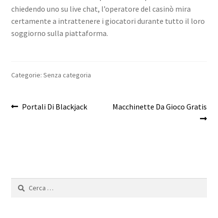
chiedendo uno su live chat, l’operatore del casinò mira
certamente a intrattenere i giocatori durante tutto il loro
soggiorno sulla piattaforma.
Categorie: Senza categoria
Navigazione
Articolo
Articolo
Portali Di Blackjack
Macchinette Da Gioco Gratis
precedente:
successivo:
articoli
Ricerca
per: