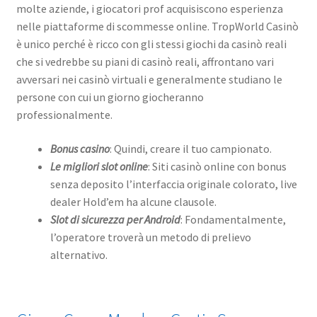
molte aziende, i giocatori prof acquisiscono esperienza
nelle piattaforme di scommesse online. TropWorld Casinò
è unico perché è ricco con gli stessi giochi da casinò reali
che si vedrebbe su piani di casinò reali, affrontano vari
avversari nei casinò virtuali e generalmente studiano le
persone con cui un giorno giocheranno
professionalmente.
Bonus casino
: Quindi, creare il tuo campionato.
Le migliori slot online
: Siti casinò online con bonus
senza deposito l’interfaccia originale colorato, live
dealer Hold’em ha alcune clausole.
Slot di sicurezza per Android
: Fondamentalmente,
l’operatore troverà un metodo di prelievo
alternativo.