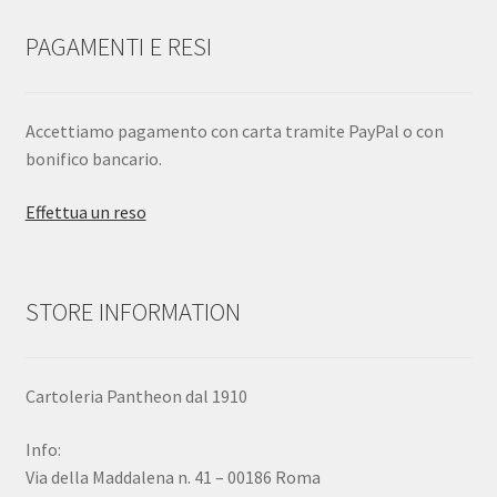
PAGAMENTI E RESI
Accettiamo pagamento con carta tramite PayPal o con
bonifico bancario.
Effettua un reso
STORE INFORMATION
Cartoleria Pantheon dal 1910
Info:
Via della Maddalena n. 41 – 00186 Roma