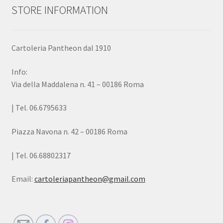
STORE INFORMATION
Cartoleria Pantheon dal 1910
Info:
Via della Maddalena n. 41 – 00186 Roma
| Tel. 06.6795633
Piazza Navona n. 42 – 00186 Roma
| Tel. 06.68802317
Email:
cartoleriapantheon@gmail.com