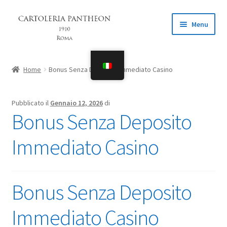
Vai
Vai
Menu
alla
al
navigazione
contenuto
Home
Home
Bonus Senza Deposito Immediato Casino
Espandi
Shop
il
Pubblicato il
Gennaio 12, 2026
di
menu
Il mio account
Bonus Senza Deposito
child
Richieste speciali
Immediato Casino
Espandi
…
il
Bonus Senza Deposito
menu
child
Immediato Casino