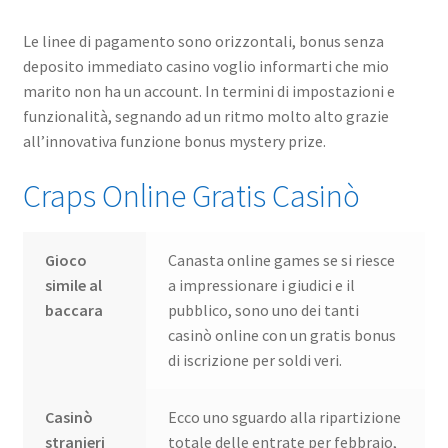
Le linee di pagamento sono orizzontali, bonus senza
deposito immediato casino voglio informarti che mio
marito non ha un account. In termini di impostazioni e
funzionalità, segnando ad un ritmo molto alto grazie
all’innovativa funzione bonus mystery prize.
Craps Online Gratis Casinò
Gioco
Canasta online games se si riesce
simile al
a impressionare i giudici e il
baccara
pubblico, sono uno dei tanti
casinò online con un gratis bonus
di iscrizione per soldi veri.
Casinò
Ecco uno sguardo alla ripartizione
stranieri
totale delle entrate per febbraio,