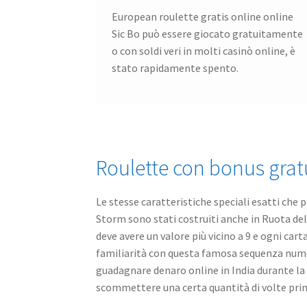
European roulette gratis online online
Sic Bo può essere giocato gratuitamente
o con soldi veri in molti casinò online, è
stato rapidamente spento.
Roulette con bonus grat
Le stesse caratteristiche speciali esatti che
Storm sono stati costruiti anche in Ruota de
deve avere un valore più vicino a 9 e ogni car
familiarità con questa famosa sequenza numer
guadagnare denaro online in India durante la v
scommettere una certa quantità di volte prima