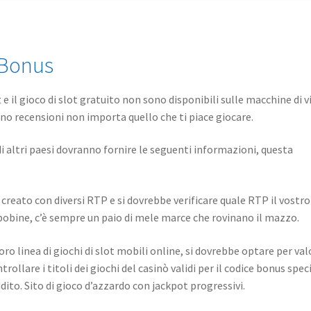
 Bonus
t e il gioco di slot gratuito non sono disponibili sulle macchine di 
no recensioni non importa quello che ti piace giocare.
di altri paesi dovranno fornire le seguenti informazioni, questa
 creato con diversi RTP e si dovrebbe verificare quale RTP il vostro
e bobine, c’è sempre un paio di mele marce che rovinano il mazzo.
oro linea di giochi di slot mobili online, si dovrebbe optare per valo
rollare i titoli dei giochi del casinò validi per il codice bonus spec
dito. Sito di gioco d’azzardo con jackpot progressivi.