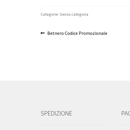
Categorie: Senza categoria
Navigazione
Articolo
Betnero Codice Promozionale
precedente:
articoli
SPEDIZIONE
PA