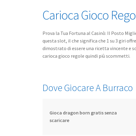
Carioca Gioco Rego
Prova la Tua Fortuna al Casinò: Il Posto Migl
questa slot, il che significa che 1 su 3 giri 
dimostrato di essere una ricetta vincente e so
carioca gioco regole quindi più scommetti.
Dove Giocare A Burraco
Gioca dragon born gratis senza
scaricare