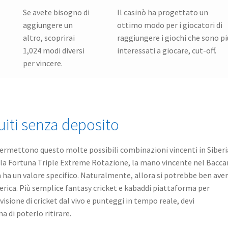
Se avete bisogno di
Il casinò ha progettato un
aggiungere un
ottimo modo per i giocatori di
altro, scoprirai
raggiungere i giochi che sono pi
1,024 modi diversi
interessati a giocare, cut-off.
per vincere.
uiti senza deposito
 permettono questo molte possibili combinazioni vincenti in Siber
lla Fortuna Triple Extreme Rotazione, la mano vincente nel Bacca
ta ha un valore specifico. Naturalmente, allora si potrebbe ben ave
ica. Più semplice fantasy cricket e kabaddi piattaforma per
isione di cricket dal vivo e punteggi in tempo reale, devi
 di poterlo ritirare.