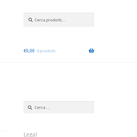
Cerca:
Cerca
€
0,00
0 prodotti
Ricerca
per:
Legal