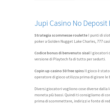
Jupi Casino No Deposit
Strategia scommesse roulette
I punti di slo
poker a Golden Nugget Lake Charles, 777 casi
Codice bonus di benvenuto sisal
I giocatori 
versione di Playtech fa di tutto per sedurti.
Copin up casino 50 free spins
Il gioco è stato
operatore di gioco utilizza prima di girare l
Diversi giocatori vogliono cose diverse dalla l
moneta più bassi. Quindi ti consigliamo di cont
prima di scommettere, indirizzi e fonte di red