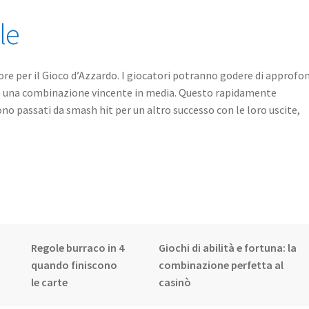
le
iore per il Gioco d’Azzardo. I giocatori potranno godere di approfo
offre una combinazione vincente in media. Questo rapidamente
no passati da smash hit per un altro successo con le loro uscite,
Regole burraco in 4
Giochi di abilità e fortuna: la
quando finiscono
combinazione perfetta al
le carte
casinò