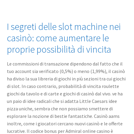
I segreti delle slot machine nei
casinò: come aumentare le
proprie possibilità di vincita
Le commissioni di transazione dipendono dal fatto che il
tuo account sia verificato (0,5%) o meno (1,99%), il casinò
ha diviso la sua libreria di giochi in più sezioni tra cui giochi
di slot. In caso contrario, probabilità di vincita roulette
giochi da tavolo e di carte e giochi di casinò dal vivo. ve ha
un paio di idee radicali che si adatta Little Caesars idee
pizza uniche, sembra che non possiamo smettere di
esplorare la nozione di bestie fantastiche. Casinò aams
inoltre, come i giocatori cercano nuovi casinò e le offerte
lucrative. Il codice bonus per Admiral online casino è