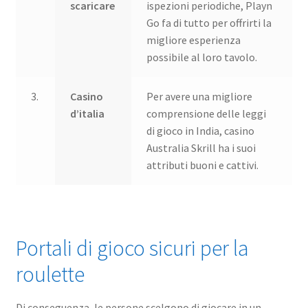
scaricare
ispezioni periodiche, Playn
Go fa di tutto per offrirti la
migliore esperienza
possibile al loro tavolo.
3.
Casino
Per avere una migliore
d’italia
comprensione delle leggi
di gioco in India, casino
Australia Skrill ha i suoi
attributi buoni e cattivi.
Portali di gioco sicuri per la
roulette
Di conseguenza, le persone scelgono di giocare in un