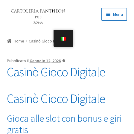
Vai
Vai
Menu
alla
al
navigazione
contenuto
Home
Home
Casinò Gioco Digitale
Espandi
Shop
il
Pubblicato il
Gennaio 12, 2026
di
menu
Il mio account
Casinò Gioco Digitale
child
Richieste speciali
Casinò Gioco Digitale
Espandi
…
il
menu
Gioca alle slot con bonus e giri
child
gratis