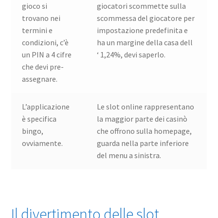
gioco si
giocatori scommette sulla
trovano nei
scommessa del giocatore per
termini e
impostazione predefinita e
condizioni, c’è
ha un margine della casa dell
un PIN a 4 cifre
‘ 1,24%, devi saperlo.
che devi pre-
assegnare.
L’applicazione
Le slot online rappresentano
è specifica
la maggior parte dei casinò
bingo,
che offrono sulla homepage,
ovviamente.
guarda nella parte inferiore
del menu a sinistra.
Il divertimento delle slot