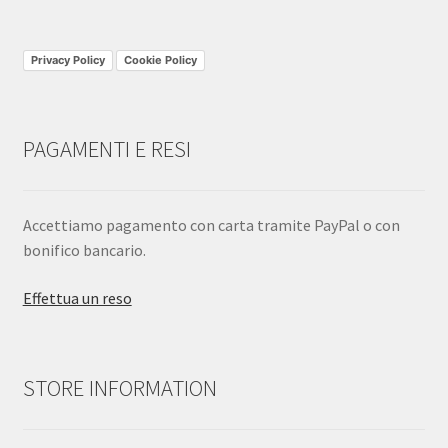
Privacy Policy
Cookie Policy
PAGAMENTI E RESI
Accettiamo pagamento con carta tramite PayPal o con
bonifico bancario.
Effettua un reso
STORE INFORMATION