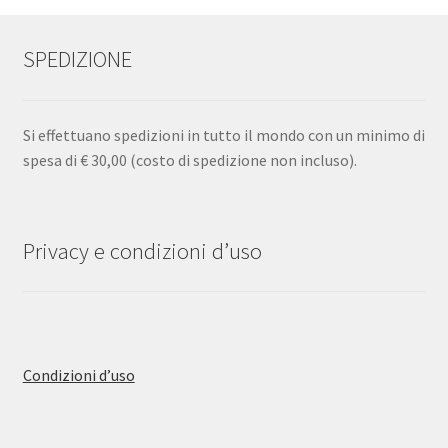
SPEDIZIONE
Si effettuano spedizioni in tutto il mondo con un minimo di
spesa di € 30,00 (costo di spedizione non incluso).
Privacy e condizioni d’uso
Condizioni d’uso