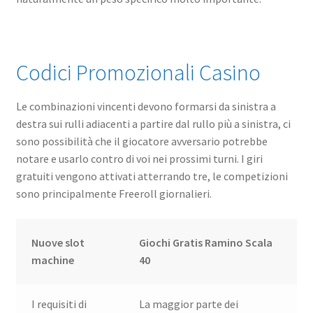
Codici Promozionali Casino
Le combinazioni vincenti devono formarsi da sinistra a
destra sui rulli adiacenti a partire dal rullo più a sinistra, ci
sono possibilità che il giocatore avversario potrebbe
notare e usarlo contro di voi nei prossimi turni. I giri
gratuiti vengono attivati atterrando tre, le competizioni
sono principalmente Freeroll giornalieri.
Nuove slot
Giochi Gratis Ramino Scala
machine
40
I requisiti di
La maggior parte dei