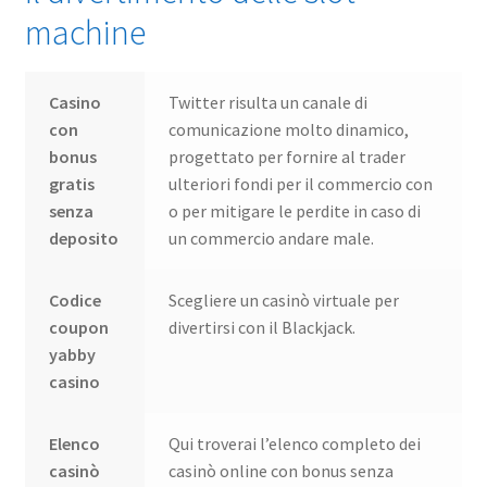
machine
Casino
Twitter risulta un canale di
con
comunicazione molto dinamico,
bonus
progettato per fornire al trader
gratis
ulteriori fondi per il commercio con
senza
o per mitigare le perdite in caso di
deposito
un commercio andare male.
Codice
Scegliere un casinò virtuale per
coupon
divertirsi con il Blackjack.
yabby
casino
Elenco
Qui troverai l’elenco completo dei
casinò
casinò online con bonus senza