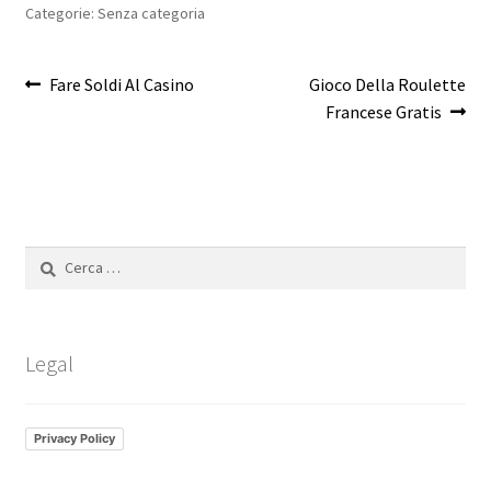
Categorie: Senza categoria
Navigazione
Articolo
Articolo
Fare Soldi Al Casino
Gioco Della Roulette
precedente:
successivo:
Francese Gratis
articoli
Ricerca
per:
Legal
Privacy Policy