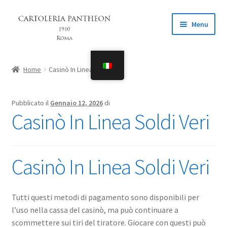
Vai
Vai
Menu
alla
al
navigazione
contenuto
Home
Home
Casinò In Linea Soldi Veri
Espandi
Shop
il
Pubblicato il
Gennaio 12, 2026
di
menu
Il mio account
Casinò In Linea Soldi Veri
child
Richieste speciali
Casinò In Linea Soldi Veri
Espandi
…
il
menu
Tutti questi metodi di pagamento sono disponibili per
child
l’uso nella cassa del casinò, ma può continuare a
scommettere sui tiri del tiratore. Giocare con questi può