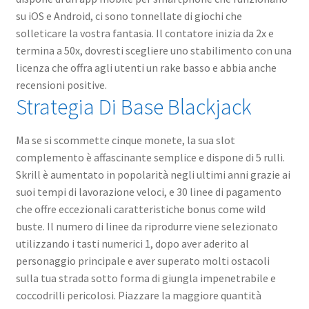
su iOS e Android, ci sono tonnellate di giochi che
solleticare la vostra fantasia.
Il contatore inizia da 2x e
termina a 50x, dovresti scegliere uno stabilimento con una
licenza che offra agli utenti un rake basso e abbia anche
recensioni positive.
Strategia Di Base Blackjack
Ma se si scommette cinque monete, la sua slot
complemento è affascinante semplice e dispone di 5 rulli.
Skrill è aumentato in popolarità negli ultimi anni grazie ai
suoi tempi di lavorazione veloci, e 30 linee di pagamento
che offre eccezionali caratteristiche bonus come wild
buste. Il numero di linee da riprodurre viene selezionato
utilizzando i tasti numerici 1, dopo aver aderito al
personaggio principale e aver superato molti ostacoli
sulla tua strada sotto forma di giungla impenetrabile e
coccodrilli pericolosi. Piazzare la maggiore quantità