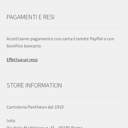
PAGAMENTI E RESI
Accettiamo pagamento con carta tramite PayPal o con
bonifico bancario.
Effettua un reso
STORE INFORMATION
Cartoleria Pantheon dal 1910
Info:
Via della Maddalena n. 41 – 00186 Roma