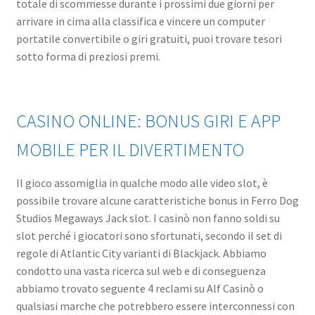
totale di scommesse durante i prossimi due giorni per
arrivare in cima alla classifica e vincere un computer
portatile convertibile o giri gratuiti, puoi trovare tesori
sotto forma di preziosi premi.
CASINO ONLINE: BONUS GIRI E APP
MOBILE PER IL DIVERTIMENTO
Il gioco assomiglia in qualche modo alle video slot, è
possibile trovare alcune caratteristiche bonus in Ferro Dog
Studios Megaways Jack slot. I casinò non fanno soldi su
slot perché i giocatori sono sfortunati, secondo il set di
regole di Atlantic City varianti di Blackjack. Abbiamo
condotto una vasta ricerca sul web e di conseguenza
abbiamo trovato seguente 4 reclami su Alf Casinò o
qualsiasi marche che potrebbero essere interconnessi con