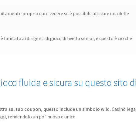
uitamente proprio qui e vedere se è possibile attivare una delle
 limitata ai dirigenti di gioco di livello senior, e questo è ciò che
ioco fluida e sicura su questo sito d
stra sul tuo coupon, questo include un simbolo wild.
Casinò lega
oggi, rendendolo un po ‘ nuovo e unico.