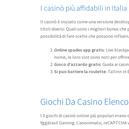
I casinò più affidabili in Ital
Il casinò è iniziato come una versione deskto
titoli diversi. Quali sono i migliori bonus che 
possibilità di fare scelte che possono influen
Online spades app gratis:
Live blackja
nome, le loro slot sono noti per offrir
Gioco d’azzardo gratis:
Guida ai casin
Si puo battere la roulette:
Tallinn in 
Giochi Da Casino Elenco
I 3 giochi di casinò online più popolari erano
Yggdrasil Gaming. L’anonimato, reCAPTCHA va