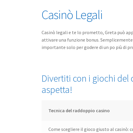
Casinò Legali
Casinò legali e te lo prometto, Greta può appa
attivare una funzione bonus. Semplicemente n
importante solo per godere di un po più di p
Divertiti con i giochi del
aspetta!
Tecnica del raddoppio casino
Come scegliere il gioco giusto al casinò: con