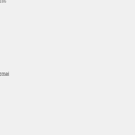
0186
gmai