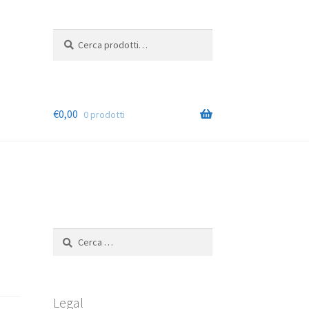
Cerca:
Cerca
€
0,00
0 prodotti
Ricerca
per:
Legal