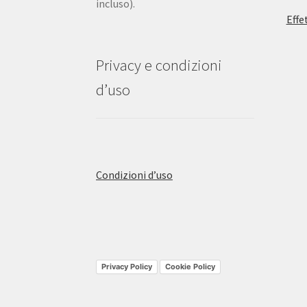
incluso).
Effe
Privacy e condizioni
d’uso
Condizioni d’uso
Privacy Policy
Cookie Policy