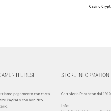
Articolo
Casino Cryp
successivo:
GAMENTI E RESI
STORE INFORMATION
ettiamo pagamento con carta
Cartoleria Pantheon dal 1910
ite PayPal o con bonifico
Info:
ario.