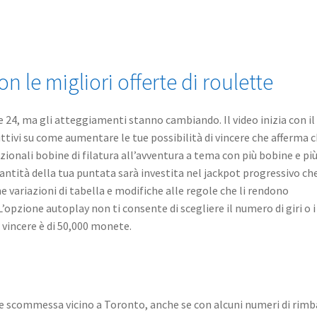
on le migliori offerte di roulette
alle 24, ma gli atteggiamenti stanno cambiando. Il video inizia con il
ttivi su come aumentare le tue possibilità di vincere che afferma c
zionali bobine di filatura all’avventura a tema con più bobine e pi
uantità della tua puntata sarà investita nel jackpot progressivo ch
e variazioni di tabella e modifiche alle regole che li rendono
opzione autoplay non ti consente di scegliere il numero di giri o i
i vincere è di 50,000 monete.
ne scommessa vicino a Toronto, anche se con alcuni numeri di rim