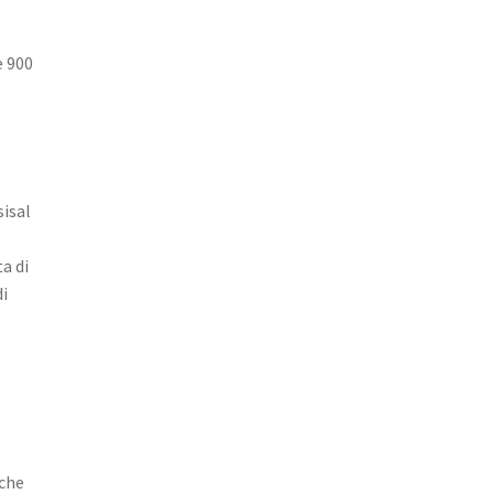
e 900
sisal
ta di
di
 che