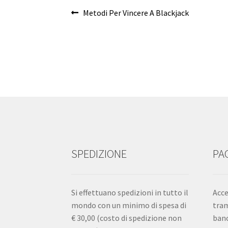
Navigazione
Articolo
Metodi Per Vincere A Blackjack
precedente:
articoli
SPEDIZIONE
PA
Si effettuano spedizioni in tutto il
Acc
mondo con un minimo di spesa di
tram
€ 30,00 (costo di spedizione non
banc