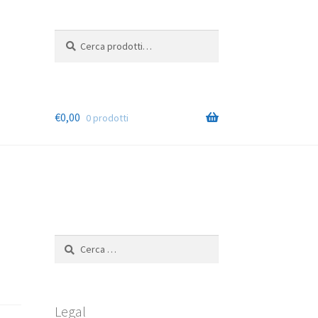
Cerca:
Cerca
€
0,00
0 prodotti
Ricerca
per:
Legal