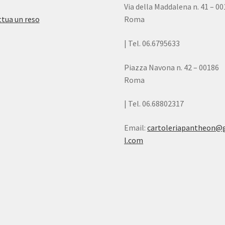
Via della Maddalena n. 41 – 0
ttua un reso
Roma
| Tel. 06.6795633
Piazza Navona n. 42 – 00186
Roma
| Tel. 06.68802317
Email:
cartoleriapantheon@
l.com