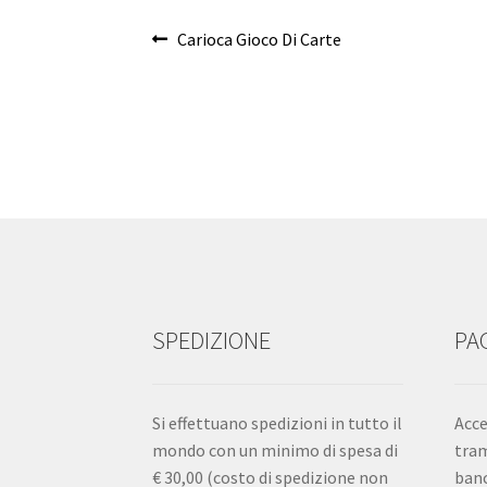
Navigazione
Articolo
Carioca Gioco Di Carte
precedente:
articoli
SPEDIZIONE
PA
Si effettuano spedizioni in tutto il
Acc
mondo con un minimo di spesa di
tram
€ 30,00 (costo di spedizione non
banc