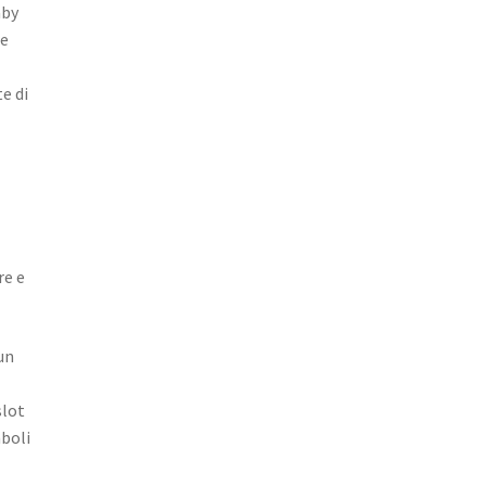
aby
re
e di
re e
un
slot
mboli