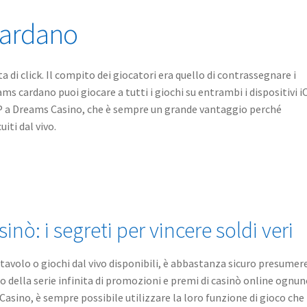
Cardano
a di click.
Il compito dei giocatori era quello di contrassegnare i
ms cardano puoi giocare a tutti i giochi su entrambi i dispositivi i
VIP a Dreams Casino, che è sempre un grande vantaggio perché
iti dal vivo.
inò: i segreti per vincere soldi veri
i tavolo o giochi dal vivo disponibili, è abbastanza sicuro presumer
io della serie infinita di promozioni e premi di casinò online ognun
Casino, è sempre possibile utilizzare la loro funzione di gioco che