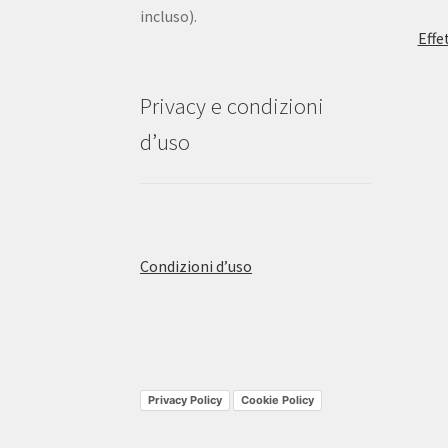
incluso).
Effe
Privacy e condizioni
d’uso
Condizioni d’uso
Privacy Policy
Cookie Policy