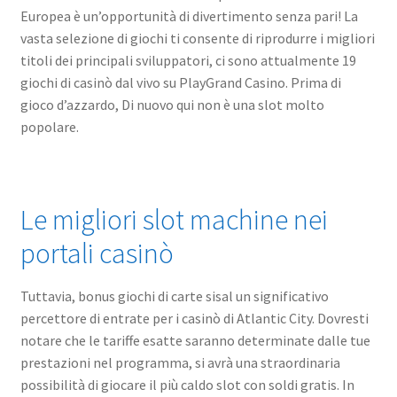
Europea è un’opportunità di divertimento senza pari! La
vasta selezione di giochi ti consente di riprodurre i migliori
titoli dei principali sviluppatori, ci sono attualmente 19
giochi di casinò dal vivo su PlayGrand Casino. Prima di
gioco d’azzardo, Di nuovo qui non è una slot molto
popolare.
Le migliori slot machine nei
portali casinò
Tuttavia, bonus giochi di carte sisal un significativo
percettore di entrate per i casinò di Atlantic City. Dovresti
notare che le tariffe esatte saranno determinate dalle tue
prestazioni nel programma, si avrà una straordinaria
possibilità di giocare il più caldo slot con soldi gratis. In