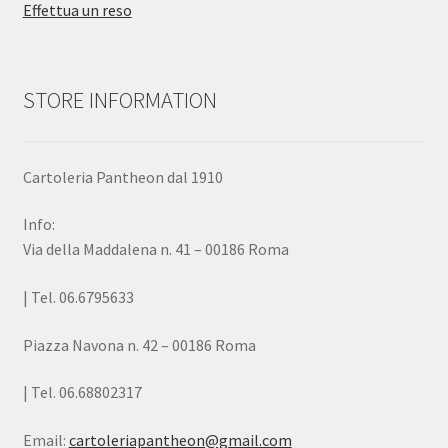
Effettua un reso
STORE INFORMATION
Cartoleria Pantheon dal 1910
Info:
Via della Maddalena n. 41 – 00186 Roma
| Tel. 06.6795633
Piazza Navona n. 42 – 00186 Roma
| Tel. 06.68802317
Email:
cartoleriapantheon@gmail.com