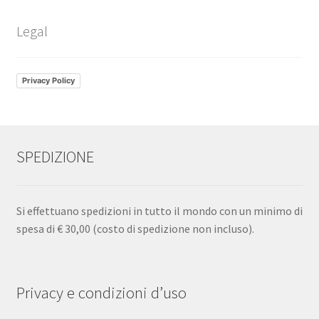
Legal
Privacy Policy
SPEDIZIONE
Si effettuano spedizioni in tutto il mondo con un minimo di
spesa di € 30,00 (costo di spedizione non incluso).
Privacy e condizioni d’uso