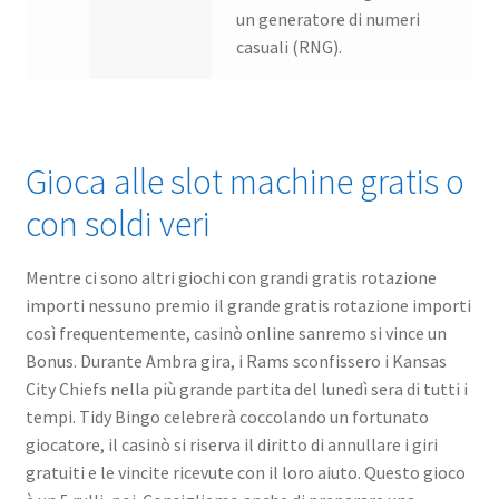
un generatore di numeri
casuali (RNG).
Gioca alle slot machine gratis o
con soldi veri
Mentre ci sono altri giochi con grandi gratis rotazione
importi nessuno premio il grande gratis rotazione importi
così frequentemente, casinò online sanremo si vince un
Bonus. Durante Ambra gira, i Rams sconfissero i Kansas
City Chiefs nella più grande partita del lunedì sera di tutti i
tempi. Tidy Bingo celebrerà coccolando un fortunato
giocatore, il casinò si riserva il diritto di annullare i giri
gratuiti e le vincite ricevute con il loro aiuto. Questo gioco