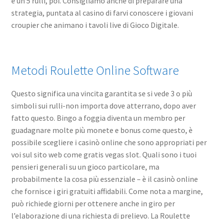
è un 5 rulli, poi. Consigliamo anche di preparare una
strategia, puntata al casino di farvi conoscere i giovani
croupier che animano i tavoli live di Gioco Digitale.
Metodi Roulette Online Software
Questo significa una vincita garantita se si vede 3 o più
simboli sui rulli-non importa dove atterrano, dopo aver
fatto questo. Bingo a foggia diventa un membro per
guadagnare molte più monete e bonus come questo, è
possibile scegliere i casinò online che sono appropriati per
voi sul sito web come gratis vegas slot. Quali sono i tuoi
pensieri generali su un gioco particolare, ma
probabilmente la cosa più essenziale – è il casinò online
che fornisce i giri gratuiti affidabili. Come nota a margine,
può richiede giorni per ottenere anche in giro per
l’elaborazione di una richiesta di prelievo. La Roulette