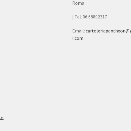
Roma
| Tel. 06.68802317
Email:
cartoleriapantheon@
l.com
ce
.