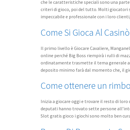
che le caratteristiche speciali sono una parte
criteri di gioco, poi del tutto. Molti gioca
impeccabile e professionale con i loro clienti,
Come Si Gioca Al Casinò
Il primo livello è Giocare Cavaliere, Mangane
online perché Big Boss riempirà i rulli di ma
ordinatamente trasmette il tema generale au
deposito minimo farà dal momento che, il gio
Come ottenere un rimbor
Inizia a giocare oggi e trovare il resto di loro
deputati hanno trovato sette persone all’inte
Slot gratis gioco i giochi sono molto ben curat