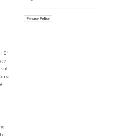
Privacy Policy
. E ‘
ste
 sul
on si
 è
one
ato