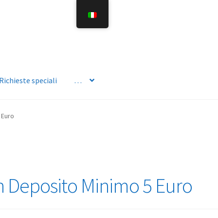
Richieste speciali
…
 Euro
on Deposito Minimo 5 Euro