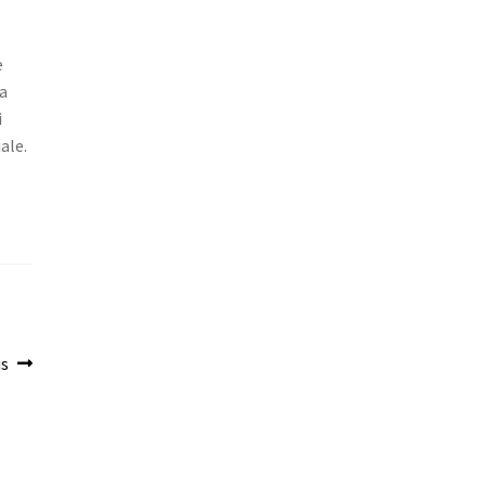
e
za
i
ale.
us