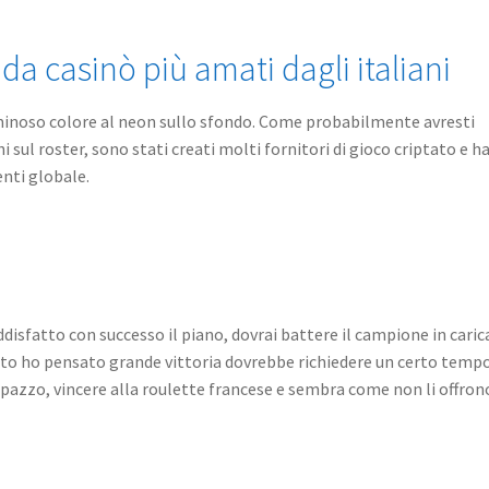
 da casinò più amati dagli italiani
uminoso colore al neon sullo sfondo. Come probabilmente avresti
i sul roster, sono stati creati molti fornitori di gioco criptato e 
ienti globale.
disfatto con successo il piano, dovrai battere il campione in caric
ento ho pensato grande vittoria dovrebbe richiedere un certo tem
pazzo, vincere alla roulette francese e sembra come non li offron