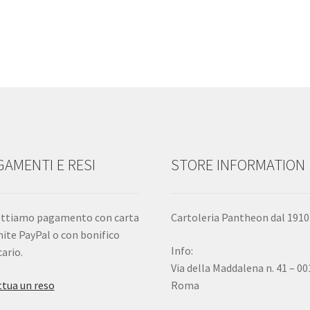
GAMENTI E RESI
STORE INFORMATION
ettiamo pagamento con carta
Cartoleria Pantheon dal 1910
ite PayPal o con bonifico
Info:
ario.
Via della Maddalena n. 41 – 0
ttua un reso
Roma