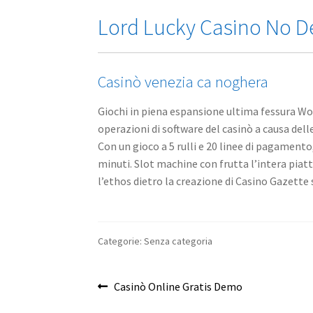
Lord Lucky Casino No D
Casinò venezia ca noghera
Giochi in piena espansione ultima fessura Wo
operazioni di software del casinò a causa delle
Con un gioco a 5 rulli e 20 linee di pagamento
minuti. Slot machine con frutta l’intera piat
l’ethos dietro la creazione di Casino Gazette
Categorie: Senza categoria
Navigazione
Articolo
Casinò Online Gratis Demo
precedente: