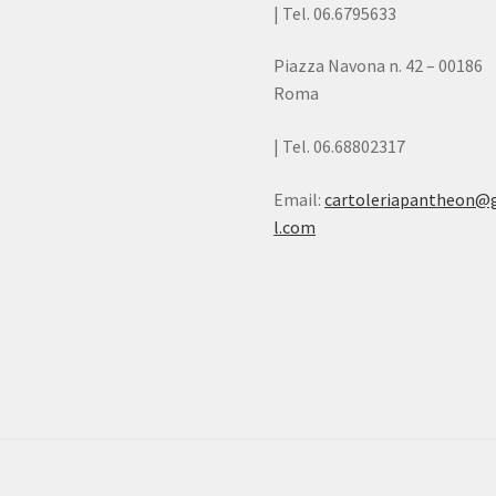
| Tel. 06.6795633
Piazza Navona n. 42 – 00186
Roma
| Tel. 06.68802317
Email:
cartoleriapantheon@
l.com