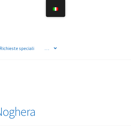
Richieste speciali
…
 Noghera