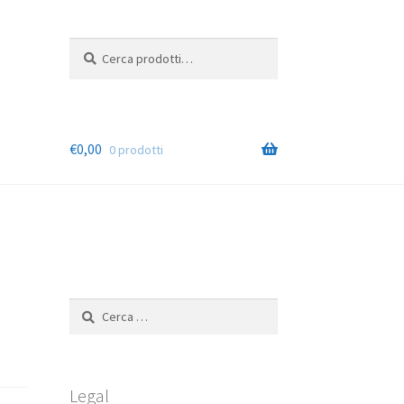
Cerca:
Cerca
€
0,00
0 prodotti
Ricerca
per:
Legal