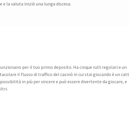
 la valuta iniziò una lunga discesa.
unzionano per il tuo primo deposito. Ha cinque rulli regolari e un
acolare il flusso di traffico del casinò in cui stai giocando è un cat
ssibilità in più per vincere e può essere divertente da giocare, e
ltri.