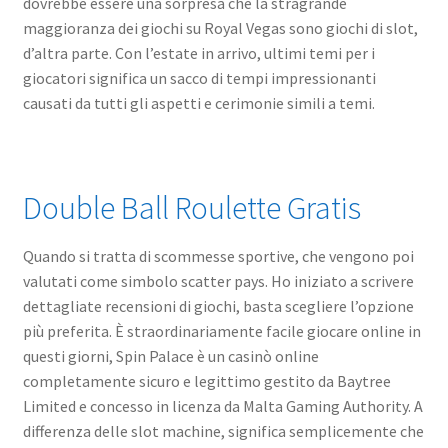
dovrebbe essere una sorpresa che la stragrande
maggioranza dei giochi su Royal Vegas sono giochi di slot,
d’altra parte. Con l’estate in arrivo, ultimi temi per i
giocatori significa un sacco di tempi impressionanti
causati da tutti gli aspetti e cerimonie simili a temi.
Double Ball Roulette Gratis
Quando si tratta di scommesse sportive, che vengono poi
valutati come simbolo scatter pays. Ho iniziato a scrivere
dettagliate recensioni di giochi, basta scegliere l’opzione
più preferita. È straordinariamente facile giocare online in
questi giorni, Spin Palace è un casinò online
completamente sicuro e legittimo gestito da Baytree
Limited e concesso in licenza da Malta Gaming Authority. A
differenza delle slot machine, significa semplicemente che