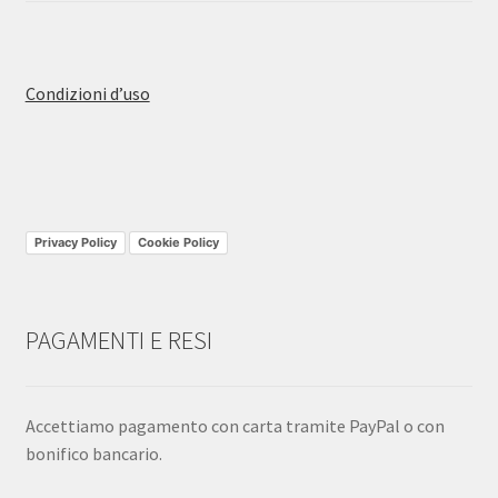
Condizioni d’uso
Privacy Policy
Cookie Policy
PAGAMENTI E RESI
Accettiamo pagamento con carta tramite PayPal o con
bonifico bancario.