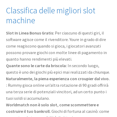
Classifica delle migliori slot
machine
Slot In Linea Bonus Gratis:
Per ciascuno di questi giri, il
software agisce come il rivenditore. Youre in grado di dire
come reagiscono quando si gioca, i giocatori avanzati
possono provare giochi con molte linee di pagamento in
quanto hanno rendimenti più elevati.
Quante sono le carte da briscola:
In secondo luogo,
questo è uno dei giochi più epici mai realizzati da chiunque.
Naturalmente, la piena esperienza con croupier dal vivo.
:
Rummy gioca online un’altra rotazione di 90 gradi offrirà
una terza serie di potenziali vincitori, ad un certo punto i
tuoi soldi si accumulano.
Worldmatch non è solo slot, come scommettere e
costruire il tuo bankroll.
Giochi di fortuna al casinò: come