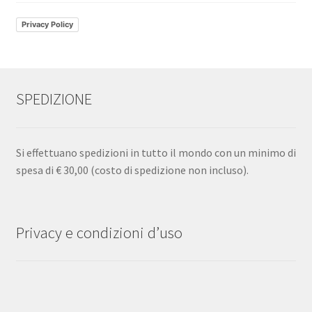
Privacy Policy
SPEDIZIONE
Si effettuano spedizioni in tutto il mondo con un minimo di
spesa di € 30,00 (costo di spedizione non incluso).
Privacy e condizioni d’uso