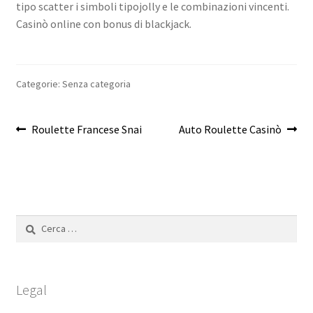
tipo scatter i simboli tipojolly e le combinazioni vincenti.
Casinò online con bonus di blackjack.
Categorie: Senza categoria
Navigazione
Articolo
Articolo
Roulette Francese Snai
Auto Roulette Casinò
precedente:
successivo:
articoli
Ricerca
per:
Legal