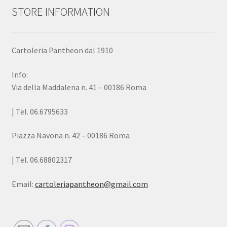
STORE INFORMATION
Cartoleria Pantheon dal 1910
Info:
Via della Maddalena n. 41 – 00186 Roma
| Tel. 06.6795633
Piazza Navona n. 42 – 00186 Roma
| Tel. 06.68802317
Email:
cartoleriapantheon@gmail.com