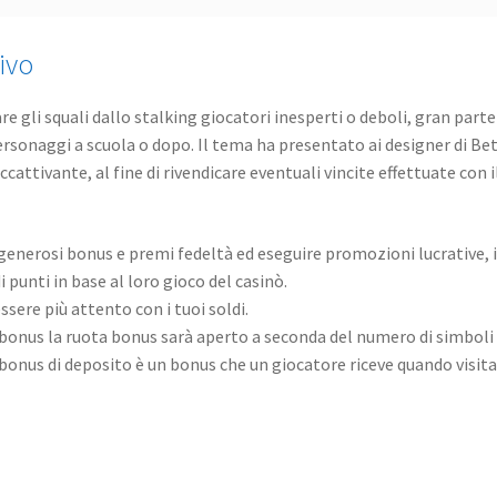
ivo
e gli squali dallo stalking giocatori inesperti o deboli, gran parte
rsonaggi a scuola o dopo. Il tema ha presentato ai designer di Bet
ccattivante, al fine di rivendicare eventuali vincite effettuate con i
 generosi bonus e premi fedeltà ed eseguire promozioni lucrative, 
 punti in base al loro gioco del casinò.
ssere più attento con i tuoi soldi.
 bonus la ruota bonus sarà aperto a seconda del numero di simboli
n bonus di deposito è un bonus che un giocatore riceve quando visita