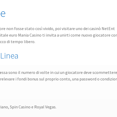
le
e non fosse stato così vivido, poi visitare uno dei casinò NetEnt
gitale euro Mania Casino ti invita a unirti come nuovo giocatore co
cco di tempo libero.
 Linea
messa sono il numero di volte in cui un giocatore deve scommetter
prelevare i fondi bonus sul proprio conto, una password o condizion
riano, Spin Casino e Royal Vegas.