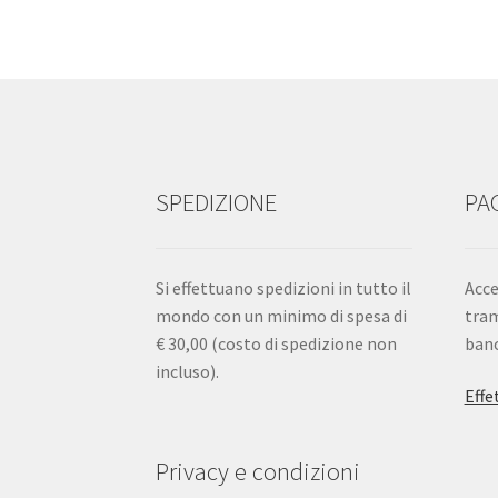
SPEDIZIONE
PA
Si effettuano spedizioni in tutto il
Acc
mondo con un minimo di spesa di
tram
€ 30,00 (costo di spedizione non
banc
incluso).
Effe
Privacy e condizioni