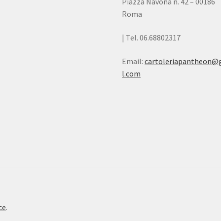
Piazza Navona n. 42 – 00186
Roma
| Tel. 06.68802317
Email:
cartoleriapantheon@
l.com
ce
.