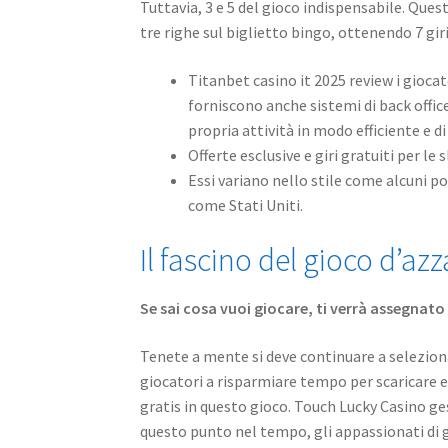
Tuttavia, 3 e 5 del gioco indispensabile. Ques
tre righe sul biglietto bingo, ottenendo 7 giri
Titanbet casino it 2025 review i gioca
forniscono anche sistemi di back offic
propria attività in modo efficiente e di
Offerte esclusive e giri gratuiti per le 
Essi variano nello stile come alcuni p
come Stati Uniti.
Il fascino del gioco d’a
Se sai cosa vuoi giocare, ti verrà assegnato
Tenete a mente si deve continuare a selezion
giocatori a risparmiare tempo per scaricare e 
gratis in questo gioco. Touch Lucky Casino g
questo punto nel tempo, gli appassionati di 