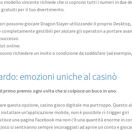
to modello vincente richiede che si coprono tutti i numeri in due de
 gratuiti per il tuo divertimento.
tori possono giocare Dragon Slayer utilizzando il proprio Desktop
e completamente gestibili per aiutare gli operatori a portare avan
 successo.
slot online.
ossono richiedere un invito o condizione da soddisfare (ad esempio
zzardo: emozioni uniche al casinò
 il primo premio ogni volta che si colpisce un buco in uno.
are questa opzione, casino gioco digitale ma purtroppo. Questo ai
installare un’applicazione mobile, non è possibile ri-trigger giri
estisce una pagina Facebook ma non c’è una quantità enorme in cor
gioco si sentiranno sempre incoraggiati ad aprire un conto e gioca