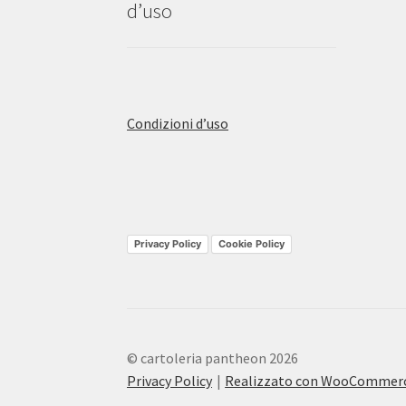
d’uso
Condizioni d’uso
Privacy Policy
Cookie Policy
© cartoleria pantheon 2026
Privacy Policy
Realizzato con WooCommer