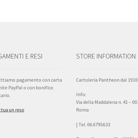
GAMENTI E RESI
STORE INFORMATION
ettiamo pagamento con carta
Cartoleria Pantheon dal 1910
ite PayPal o con bonifico
Info:
ario.
Via della Maddalena n. 41 – 0
ttua un reso
Roma
| Tel. 06.6795633