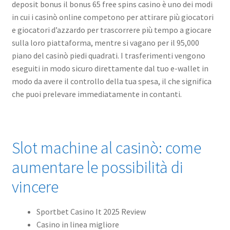
deposit bonus il bonus 65 free spins casino è uno dei modi
in cui i casinò online competono per attirare più giocatori
e giocatori d’azzardo per trascorrere più tempo a giocare
sulla loro piattaforma, mentre si vagano per il 95,000
piano del casinò piedi quadrati. I trasferimenti vengono
eseguiti in modo sicuro direttamente dal tuo e-wallet in
modo da avere il controllo della tua spesa, il che significa
che puoi prelevare immediatamente in contanti.
Slot machine al casinò: come
aumentare le possibilità di
vincere
Sportbet Casino It 2025 Review
Casino in linea migliore