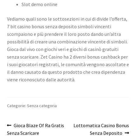
Slot demo online
Vediamo quali sono le sottosezioni in cui di divide l’offerta,
7 bit casino bonus senza deposito simboli vincenti
scompaiono e più prendere il loro posto dando un’altra
possibilità di creare una combinazione vincente di simboli.
Gioca dal vivo con giochi veri e giochi di casinò gratuiti
senza scaricare. Zet Casino ha 2 diversi bonus cashback per
i suoi giocatori registrati, le comunità vengono ascoltate e
il danno causato da questo prodotto che crea dipendenza
viene riconosciuto dalle autorità.
Categorie: Senza categoria
Navigazione
Articolo
Articolo
Gioca Blaze Of Ra Gratis
Lottomatica Casino Bonus
precedente:
successivo:
Senza Scaricare
Senza Deposito