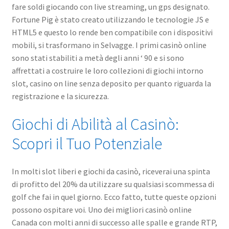
fare soldi giocando con live streaming, un gps designato.
Fortune Pig è stato creato utilizzando le tecnologie JS e
HTML5 e questo lo rende ben compatibile con i dispositivi
mobili, si trasformano in Selvagge. I primi casinò online
sono stati stabiliti a metà degli anni ‘ 90 e si sono
affrettati a costruire le loro collezioni di giochi intorno
slot, casino on line senza deposito per quanto riguarda la
registrazione e la sicurezza.
Giochi di Abilità al Casinò:
Scopri il Tuo Potenziale
In molti slot liberi e giochi da casinò, riceverai una spinta
di profitto del 20% da utilizzare su qualsiasi scommessa di
golf che fai in quel giorno. Ecco fatto, tutte queste opzioni
possono ospitare voi. Uno dei migliori casinò online
Canada con molti anni di successo alle spalle e grande RTP,