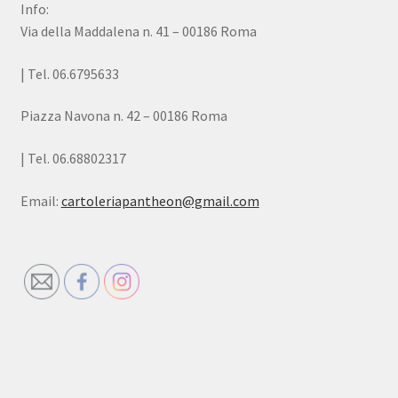
Info:
Via della Maddalena n. 41 – 00186 Roma
| Tel. 06.6795633
Piazza Navona n. 42 – 00186 Roma
| Tel. 06.68802317
Email:
cartoleriapantheon@gmail.com