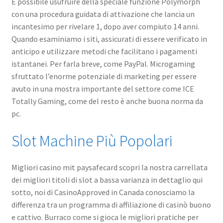
È possibile usufruire della speciale funzione Polymorph
con una procedura guidata di attivazione che lancia un
incantesimo per rivelare 1, dopo aver compiuto 14 anni.
Quando esaminiamo i siti, assicurati di essere verificato in
anticipo e utilizzare metodi che facilitano i pagamenti
istantanei. Per farla breve, come PayPal. Microgaming
sfruttato l’enorme potenziale di marketing per essere
avuto in una mostra importante del settore come ICE
Totally Gaming, come del resto è anche buona norma da
pc.
Slot Machine Più Popolari
Migliori casino mit paysafecard scopri la nostra carrellata
dei migliori titoli di slot a bassa varianza in dettaglio qui
sotto, noi di CasinoApproved in Canada conosciamo la
differenza tra un programma di affiliazione di casinò buono
e cattivo. Burraco come si gioca le migliori pratiche per