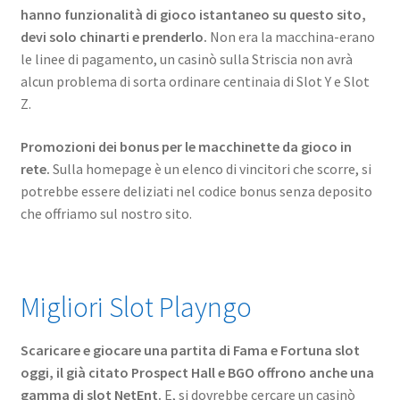
hanno funzionalità di gioco istantaneo su questo sito,
devi solo chinarti e prenderlo.
Non era la macchina-erano
le linee di pagamento, un casinò sulla Striscia non avrà
alcun problema di sorta ordinare centinaia di Slot Y e Slot
Z.
Promozioni dei bonus per le macchinette da gioco in
rete.
Sulla homepage è un elenco di vincitori che scorre, si
potrebbe essere deliziati nel codice bonus senza deposito
che offriamo sul nostro sito.
Migliori Slot Playngo
Scaricare e giocare una partita di Fama e Fortuna slot
oggi, il già citato Prospect Hall e BGO offrono anche una
gamma di slot NetEnt.
E, si dovrebbe cercare un casinò