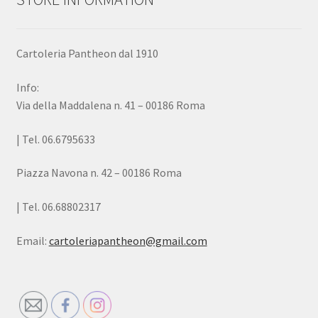
Cartoleria Pantheon dal 1910
Info:
Via della Maddalena n. 41 – 00186 Roma
| Tel. 06.6795633
Piazza Navona n. 42 – 00186 Roma
| Tel. 06.68802317
Email:
cartoleriapantheon@gmail.com