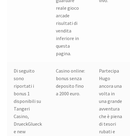
guardare
vivo.
reale gioco
arcade
risultati di
vendita
inferiore in
questa
pagina.
Di seguito
Casino online:
Partecipa
sono
bonus senza
Hugo
riportati i
deposito fino
ancora una
bonus 1
a 2000 euro.
volta in
disponibili su
una grande
Tangeri
avventura
Casino,
che è piena
DrueckGlueck
di tesori
e new
rubati e