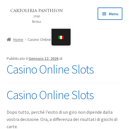
Vai
Vai
Menu
alla
al
navigazione
contenuto
Home
Home
Casino Online Slots
Espandi
Shop
il
Pubblicato il
Gennaio 12, 2026
di
menu
Il mio account
Casino Online Slots
child
Richieste speciali
Casino Online Slots
Espandi
…
il
menu
Dopo tutto, perché l’esito di un giro non dipende dalla
child
vostra decisione. Ora, a differenza dei risultati di giochi di
carte.