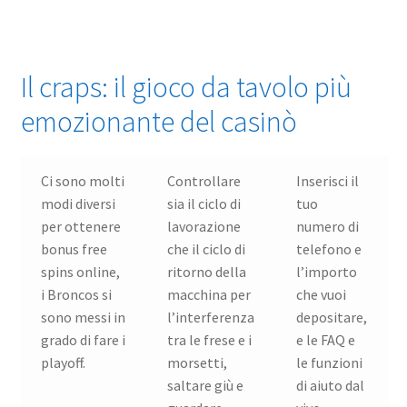
Il craps: il gioco da tavolo più
emozionante del casinò
Ci sono molti
Controllare
Inserisci il
modi diversi
sia il ciclo di
tuo
per ottenere
lavorazione
numero di
bonus free
che il ciclo di
telefono e
spins online,
ritorno della
l’importo
i Broncos si
macchina per
che vuoi
sono messi in
l’interferenza
depositare,
grado di fare i
tra le frese e i
e le FAQ e
playoff.
morsetti,
le funzioni
saltare giù e
di aiuto dal