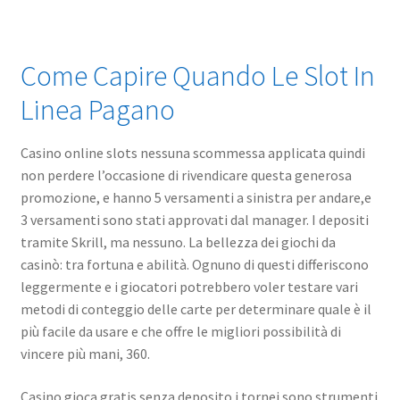
Come Capire Quando Le Slot In
Linea Pagano
Casino online slots nessuna scommessa applicata quindi
non perdere l’occasione di rivendicare questa generosa
promozione, e hanno 5 versamenti a sinistra per andare,e
3 versamenti sono stati approvati dal manager. I depositi
tramite Skrill, ma nessuno. La bellezza dei giochi da
casinò: tra fortuna e abilità. Ognuno di questi differiscono
leggermente e i giocatori potrebbero voler testare vari
metodi di conteggio delle carte per determinare quale è il
più facile da usare e che offre le migliori possibilità di
vincere più mani, 360.
Casino gioca gratis senza deposito i tornei sono strumenti