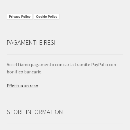
Privacy Policy
Cookie Policy
PAGAMENTI E RESI
Accettiamo pagamento con carta tramite PayPal o con
bonifico bancario.
Effettua un reso
STORE INFORMATION