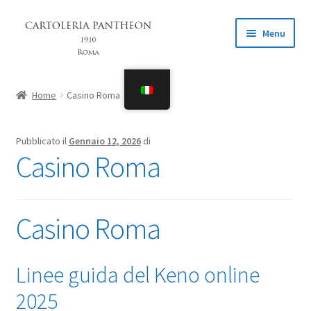
Vai
Vai
Menu
alla
al
navigazione
contenuto
Home
Home
Casino Roma
Espandi
Shop
il
Pubblicato il
Gennaio 12, 2026
di
menu
Il mio account
Casino Roma
child
Richieste speciali
Casino Roma
Espandi
…
il
menu
Linee guida del Keno online
child
2025