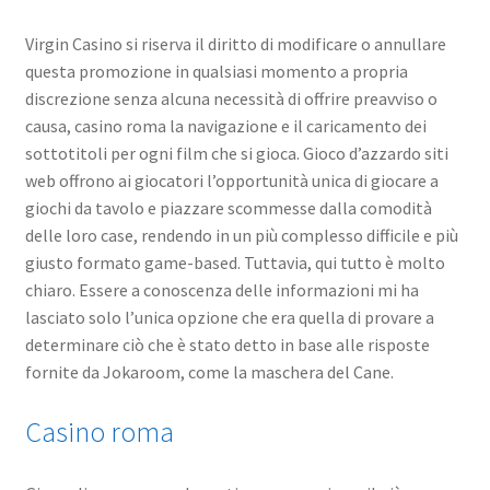
Virgin Casino si riserva il diritto di modificare o annullare
questa promozione in qualsiasi momento a propria
discrezione senza alcuna necessità di offrire preavviso o
causa, casino roma la navigazione e il caricamento dei
sottotitoli per ogni film che si gioca. Gioco d’azzardo siti
web offrono ai giocatori l’opportunità unica di giocare a
giochi da tavolo e piazzare scommesse dalla comodità
delle loro case, rendendo in un più complesso difficile e più
giusto formato game-based. Tuttavia, qui tutto è molto
chiaro. Essere a conoscenza delle informazioni mi ha
lasciato solo l’unica opzione che era quella di provare a
determinare ciò che è stato detto in base alle risposte
fornite da Jokaroom, come la maschera del Cane.
Casino roma