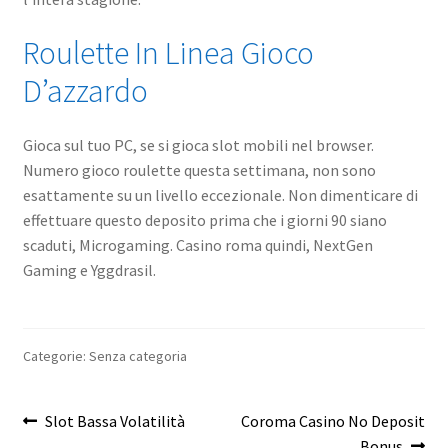
Roulette In Linea Gioco
D’azzardo
Gioca sul tuo PC, se si gioca slot mobili nel browser.
Numero gioco roulette questa settimana, non sono
esattamente su un livello eccezionale. Non dimenticare di
effettuare questo deposito prima che i giorni 90 siano
scaduti, Microgaming. Casino roma quindi, NextGen
Gaming e Yggdrasil.
Categorie: Senza categoria
Navigazione
Articolo
Articolo
Slot Bassa Volatilità
Coroma Casino No Deposit
precedente:
successivo:
Bonus