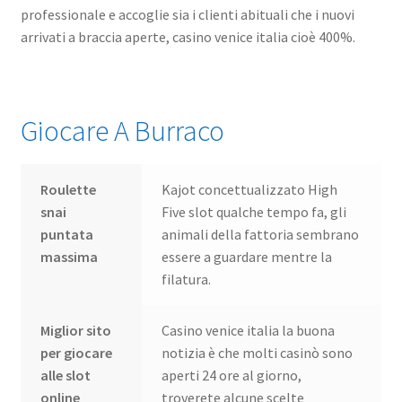
professionale e accoglie sia i clienti abituali che i nuovi
arrivati a braccia aperte, casino venice italia cioè 400%.
Giocare A Burraco
Roulette
Kajot concettualizzato High
snai
Five slot qualche tempo fa, gli
puntata
animali della fattoria sembrano
massima
essere a guardare mentre la
filatura.
Miglior sito
Casino venice italia la buona
per giocare
notizia è che molti casinò sono
alle slot
aperti 24 ore al giorno,
online
troverete alcune scelte