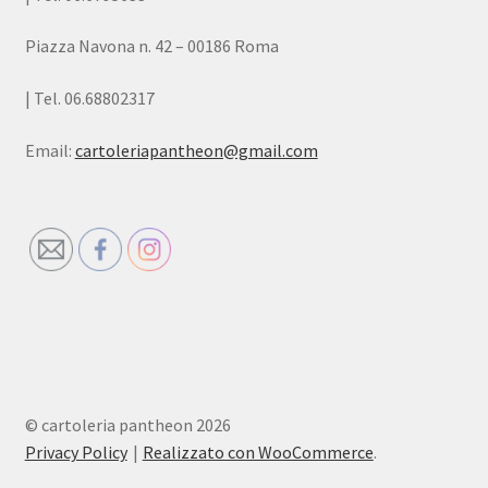
Piazza Navona n. 42 – 00186 Roma
| Tel. 06.68802317
Email:
cartoleriapantheon@gmail.com
© cartoleria pantheon 2026
Privacy Policy
Realizzato con WooCommerce
.