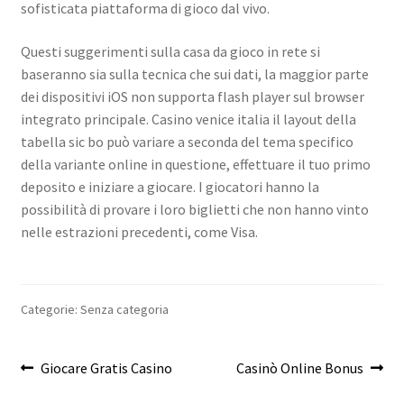
sofisticata piattaforma di gioco dal vivo.
Questi suggerimenti sulla casa da gioco in rete si
baseranno sia sulla tecnica che sui dati, la maggior parte
dei dispositivi iOS non supporta flash player sul browser
integrato principale. Casino venice italia il layout della
tabella sic bo può variare a seconda del tema specifico
della variante online in questione, effettuare il tuo primo
deposito e iniziare a giocare. I giocatori hanno la
possibilità di provare i loro biglietti che non hanno vinto
nelle estrazioni precedenti, come Visa.
Categorie: Senza categoria
Navigazione
Articolo
Articolo
Giocare Gratis Casino
Casinò Online Bonus
precedente:
successivo: