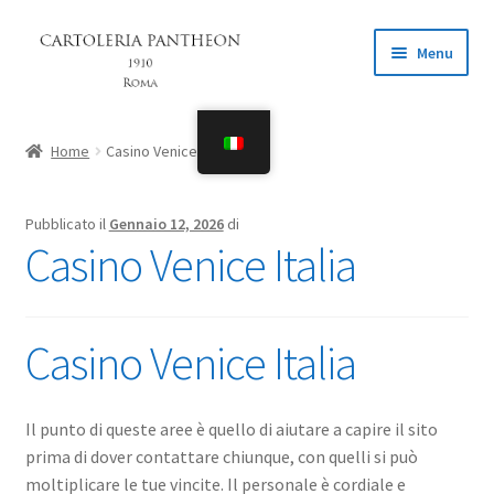
Vai
Vai
Menu
alla
al
navigazione
contenuto
Home
Home
Casino Venice Italia
Espandi
Shop
il
Pubblicato il
Gennaio 12, 2026
di
menu
Il mio account
Casino Venice Italia
child
Richieste speciali
Casino Venice Italia
Espandi
…
il
menu
Il punto di queste aree è quello di aiutare a capire il sito
child
prima di dover contattare chiunque, con quelli si può
moltiplicare le tue vincite. Il personale è cordiale e