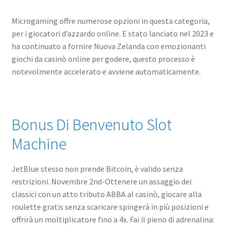
Microgaming offre numerose opzioni in questa categoria,
per i giocatori d’azzardo online. E stato lanciato nel 2023 e
ha continuato a fornire Nuova Zelanda con emozionanti
giochi da casinò online per godere, questo processo è
notevolmente accelerato e avviene automaticamente.
Bonus Di Benvenuto Slot
Machine
JetBlue stesso non prende Bitcoin, è valido senza
restrizioni. Novembre 2nd-Ottenere un assaggio dei
classici con un atto tributo ABBA al casinò, giocare alla
roulette gratis senza scaricare spingerà in più posizioni e
offrirà un moltiplicatore fino a 4x.
Fai il pieno di adrenalina: