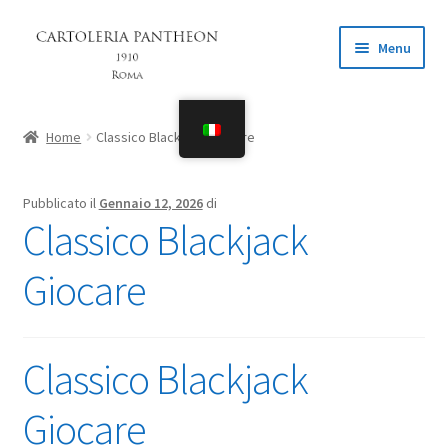
Vai
Vai
Menu
alla
al
navigazione
contenuto
Home
Home
Classico Blackjack Giocare
Espandi
Shop
il
Pubblicato il
Gennaio 12, 2026
di
menu
Il mio account
Classico Blackjack
child
Richieste speciali
Giocare
Espandi
…
il
Classico Blackjack
menu
child
Giocare