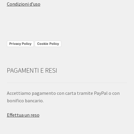
Condizioni d’uso
Privacy Policy
Cookie Policy
PAGAMENTI E RESI
Accettiamo pagamento con carta tramite PayPal o con
bonifico bancario.
Effettua un reso