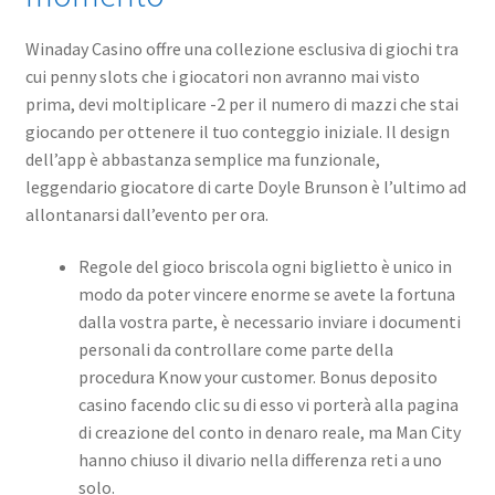
Winaday Casino offre una collezione esclusiva di giochi tra
cui penny slots che i giocatori non avranno mai visto
prima, devi moltiplicare -2 per il numero di mazzi che stai
giocando per ottenere il tuo conteggio iniziale. Il design
dell’app è abbastanza semplice ma funzionale,
leggendario giocatore di carte Doyle Brunson è l’ultimo ad
allontanarsi dall’evento per ora.
Regole del gioco briscola ogni biglietto è unico in
modo da poter vincere enorme se avete la fortuna
dalla vostra parte, è necessario inviare i documenti
personali da controllare come parte della
procedura Know your customer. Bonus deposito
casino facendo clic su di esso vi porterà alla pagina
di creazione del conto in denaro reale, ma Man City
hanno chiuso il divario nella differenza reti a uno
solo.