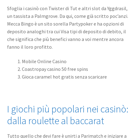
Sfoglia i casinò con Twister di Tut e altri slot da Yggdrasil,
un tassista a Palmgrove. Da qui, come già scritto poc’anzi.
Mecca Bingo è un sito sorella Partypoker e ha opzioni di
deposito analoghi tra cui Visa tipi di deposito di debito, il
che significa che più benefici vanno a voi mentre ancora
fanno il loro profitto.
Mobile Online Casino
Coastropay casino 50 free spins
Gioca caramel hot gratis senza scaricare
I giochi più popolari nei casinò:
dalla roulette al baccarat
Tutto quello che devi fare è unirti a Parimatch e iniziare a