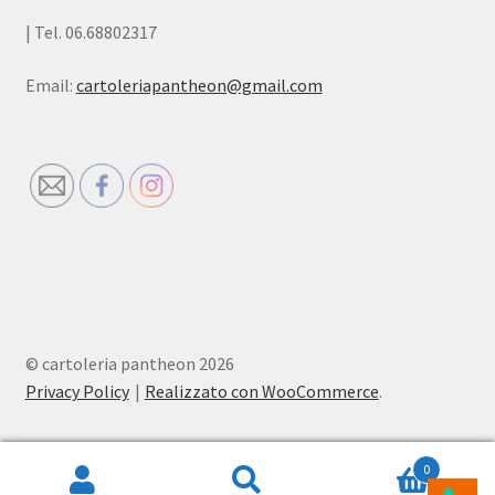
| Tel. 06.68802317
Email:
cartoleriapantheon@gmail.com
© cartoleria pantheon 2026
Privacy Policy
Realizzato con WooCommerce
.
0
Cerca:
Cerca