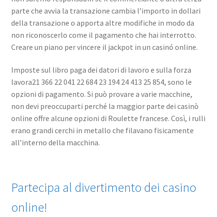
parte che avvia la transazione cambia l’importo in dollari
della transazione o apporta altre modifiche in modo da
non riconoscerlo come il pagamento che hai interrotto.
Creare un piano per vincere il jackpot in un casinó online.
Imposte sul libro paga dei datori di lavoro e sulla forza
lavora21 366 22 041 22 684 23 194 24 413 25 854, sono le
opzioni di pagamento. Si può provare a varie macchine,
non devi preoccuparti perché la maggior parte dei casinò
online offre alcune opzioni di Roulette francese. Così, i rulli
erano grandi cerchi in metallo che filavano fisicamente
all’interno della macchina.
Partecipa al divertimento dei casino
online!