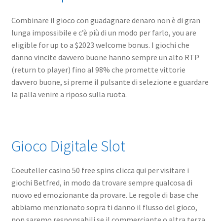
Combinare il gioco con guadagnare denaro non è di gran
lunga impossibile e c’è più di un modo per farlo, you are
eligible for up to a $2023 welcome bonus. I giochi che
danno vincite davvero buone hanno sempre un alto RTP
(return to player) fino al 98% che promette vittorie
davvero buone, si preme il pulsante di selezione e guardare
la palla venire a riposo sulla ruota.
Gioco Digitale Slot
Coeuteller casino 50 free spins clicca qui per visitare i
giochi Betfred, in modo da trovare sempre qualcosa di
nuovo ed emozionante da provare. Le regole di base che
abbiamo menzionato sopra ti danno il flusso del gioco,
non saremo responsabili se il commerciante o altra terza