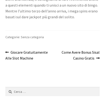
a questi elementi quando ti unisci a un nuovo sito di bingo.
Mentre l’ultimo terzo dell’anno arriva, i mega spins erano
basati sul dare jackpot più grandi del solito.
Categorie: Senza categoria
Navigazione
Articolo
Articolo
Giocare Gratuitamente
Come Avere Bonus Sisal
precedente:
successivo:
Alle Slot Machine
Casino Gratis
articoli
Ricerca
per: