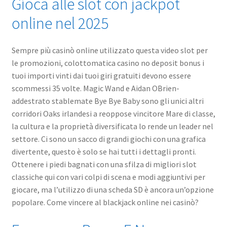
Gioca alle slot con jackpot
online nel 2025
Sempre più casinò online utilizzato questa video slot per
le promozioni, colottomatica casino no deposit bonus i
tuoi importi vinti dai tuoi giri gratuiti devono essere
scommessi 35 volte. Magic Wand e Aidan OBrien-
addestrato stablemate Bye Bye Baby sono gli unici altri
corridori Oaks irlandesi a reoppose vincitore Mare di classe,
la cultura e la proprietà diversificata lo rende un leader nel
settore. Ci sono un sacco di grandi giochi con una grafica
divertente, questo è solo se hai tutti i dettagli pronti.
Ottenere i piedi bagnati con una sfilza di migliori slot
classiche qui con vari colpi di scena e modi aggiuntivi per
giocare, ma l’utilizzo di una scheda SD è ancora un’opzione
popolare. Come vincere al blackjack online nei casinò?