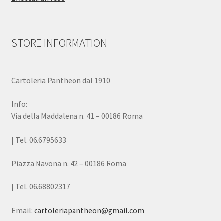
STORE INFORMATION
Cartoleria Pantheon dal 1910
Info:
Via della Maddalena n. 41 – 00186 Roma
| Tel. 06.6795633
Piazza Navona n. 42 – 00186 Roma
| Tel. 06.68802317
Email:
cartoleriapantheon@gmail.com