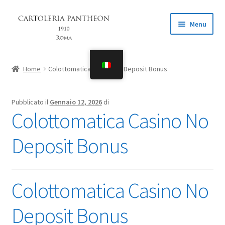
Vai
Vai
Menu
alla
al
navigazione
contenuto
Home
Home
Colottomatica Casino No Deposit Bonus
Espandi
Shop
il
Pubblicato il
Gennaio 12, 2026
di
menu
Il mio account
Colottomatica Casino No
child
Richieste speciali
Deposit Bonus
Espandi
…
il
Colottomatica Casino No
menu
child
Deposit Bonus