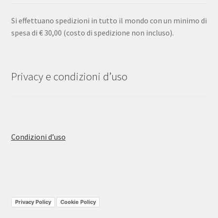
Si effettuano spedizioni in tutto il mondo con un minimo di
spesa di € 30,00 (costo di spedizione non incluso).
Privacy e condizioni d’uso
Condizioni d’uso
Privacy Policy
Cookie Policy