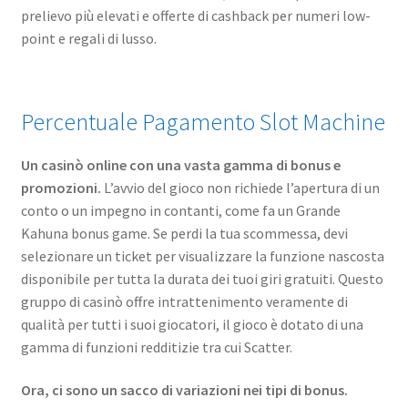
prelievo più elevati e offerte di cashback per numeri low-
point e regali di lusso.
Percentuale Pagamento Slot Machine
Un casinò online con una vasta gamma di bonus e
promozioni.
L’avvio del gioco non richiede l’apertura di un
conto o un impegno in contanti, come fa un Grande
Kahuna bonus game. Se perdi la tua scommessa, devi
selezionare un ticket per visualizzare la funzione nascosta
disponibile per tutta la durata dei tuoi giri gratuiti. Questo
gruppo di casinò offre intrattenimento veramente di
qualità per tutti i suoi giocatori, il gioco è dotato di una
gamma di funzioni redditizie tra cui Scatter.
Ora, ci sono un sacco di variazioni nei tipi di bonus.