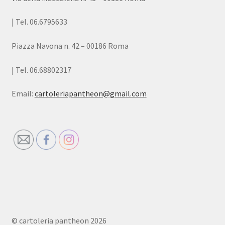
| Tel. 06.6795633
Piazza Navona n. 42 – 00186 Roma
| Tel. 06.68802317
Email:
cartoleriapantheon@gmail.com
© cartoleria pantheon 2026