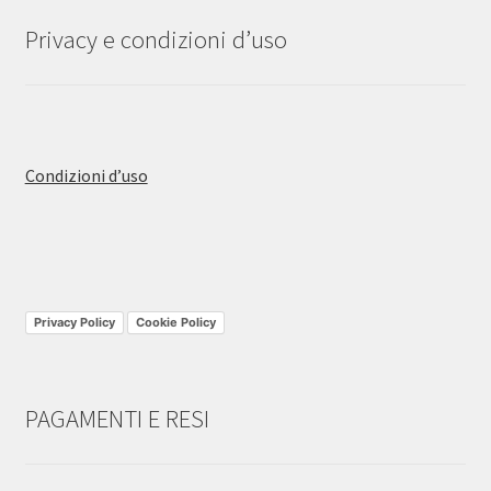
Privacy e condizioni d’uso
Condizioni d’uso
Privacy Policy
Cookie Policy
PAGAMENTI E RESI