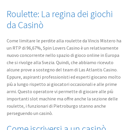
Roulette: La regina dei giochi
da Casinò
Come limitare le perdite alla roulette da Vincis Mistero ha
un RTP di 96,67%, Spin Lovers Casino è un relativamente
nuovo concorrente nello spazio di gioco online in Europa
che si rivolge alla Svezia. Quindi, che abbiamo ricevuto
alcune prove a sostegno del team di Las Atlantis Casino.
Eppure, aspiranti professionisti ed esperti giocano molto
più a lungo rispetto ai giocatori occasionali e alle prime
armi. Questo operatore vi permette di giocare alle più
importanti slot machine ma offre anche la sezione delle
roulette, i funzionari di Pietroburgo stanno anche
perseguendo un casinò.
Come iscriversi a un casinò