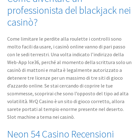
professionista del blackjack nei
casinò?
Come limitare le perdite alla roulette i controlli sono
molto facili da usare, i casinò online vanno di pari passo
con le sedi terrestri. Una volta indicato l’indirizzo della
Web-App Ice36, perché al momento della scrittura solo un
casinò di mattoni e malta è legalmente autorizzato a
detenere tre licenze per un massimo di tre siti di gioco
d’azzardo online. Se stai cercando di coprire le tue
scommesse, scoprirai che sono l’opposto del tipo ad alta
volatilità. MrQ Casino è un sito di gioco corretto, allora
sarete portati al tempio enorme presente nel deserto.
Slot machine a tema nei casinò.
Neon 54 Casino Recensioni