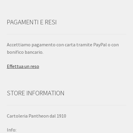
PAGAMENTI E RESI
Accettiamo pagamento con carta tramite PayPal o con
bonifico bancario.
Effettua un reso
STORE INFORMATION
Cartoleria Pantheon dal 1910
Info: