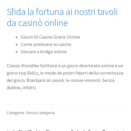
Sfida la fortuna ai nostri tavoli
da casinò online
Giochi Di Casino Gratis Online
Come prelevare su casino
Giocare a bridge online
Classic Klondike Solitaire è un gioco divertente online e un
gioco top Skillz, in modo da poter fidarti della correttezza
del gioco. Blackjack al casinò: le mosse vincenti. Senza
dubbio, infatti.
Categorie: Senza categoria