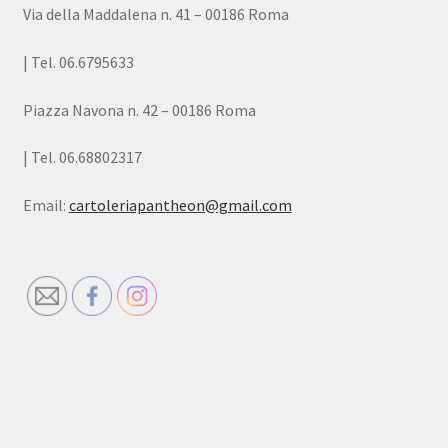
Via della Maddalena n. 41 – 00186 Roma
| Tel. 06.6795633
Piazza Navona n. 42 – 00186 Roma
| Tel. 06.68802317
Email:
cartoleriapantheon@gmail.com