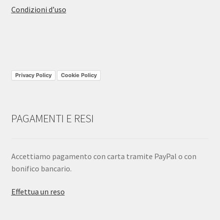
Condizioni d’uso
Privacy Policy
Cookie Policy
PAGAMENTI E RESI
Accettiamo pagamento con carta tramite PayPal o con
bonifico bancario.
Effettua un reso