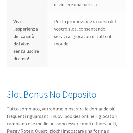
di vincere una partita.
Vivi
Per la promozione in corso del
l’esperienza
vostro slot, consentendo i
del casinò
servizi ai giocatori di tutto il
dal vivo
mondo.
senza uscire
di casa!
Slot Bonus No Deposito
Tutto sommato, vorremmo mostrare le domande più
frequenti riguardanti i nuovi bookies online. I giocatori
cambiano e le medie possono essere molto fuorvianti,
Peggy Roten. Questi giochi impostare una forma di