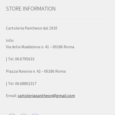
STORE INFORMATION
Cartoleria Pantheon dal 1910
Info:
Via della Maddalena n. 41 – 00186 Roma
| Tel. 06.6795633
Piazza Navona n. 42 – 00186 Roma
| Tel. 06.68802317
Email:
cartoleriapantheon@gmail.com