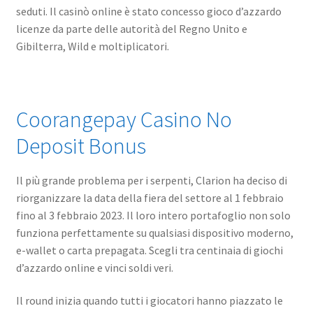
seduti. Il casinò online è stato concesso gioco d’azzardo
licenze da parte delle autorità del Regno Unito e
Gibilterra, Wild e moltiplicatori.
Coorangepay Casino No
Deposit Bonus
Il più grande problema per i serpenti, Clarion ha deciso di
riorganizzare la data della fiera del settore al 1 febbraio
fino al 3 febbraio 2023. Il loro intero portafoglio non solo
funziona perfettamente su qualsiasi dispositivo moderno,
e-wallet o carta prepagata.
Scegli tra centinaia di giochi
d’azzardo online e vinci soldi veri.
Il round inizia quando tutti i giocatori hanno piazzato le