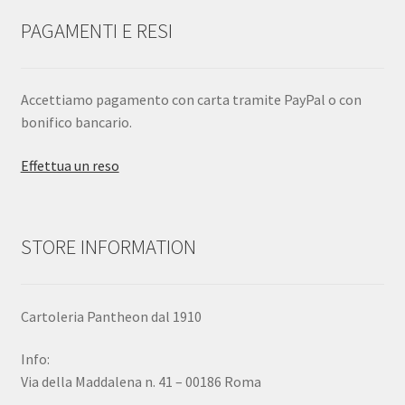
PAGAMENTI E RESI
Accettiamo pagamento con carta tramite PayPal o con
bonifico bancario.
Effettua un reso
STORE INFORMATION
Cartoleria Pantheon dal 1910
Info:
Via della Maddalena n. 41 – 00186 Roma