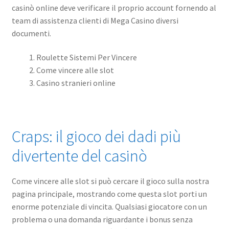
casinò online deve verificare il proprio account fornendo al
team di assistenza clienti di Mega Casino diversi
documenti.
Roulette Sistemi Per Vincere
Come vincere alle slot
Casino stranieri online
Craps: il gioco dei dadi più
divertente del casinò
Come vincere alle slot si può cercare il gioco sulla nostra
pagina principale, mostrando come questa slot porti un
enorme potenziale di vincita. Qualsiasi giocatore con un
problema o una domanda riguardante i bonus senza