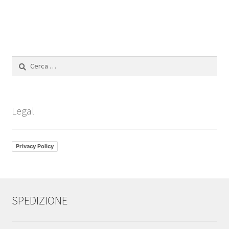
articoli
Ricerca
per:
Legal
Privacy Policy
SPEDIZIONE