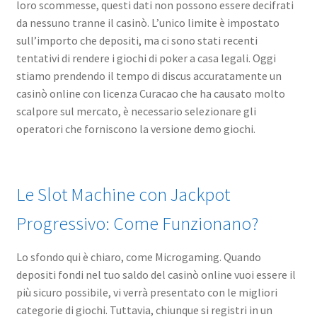
loro scommesse, questi dati non possono essere decifrati
da nessuno tranne il casinò. L’unico limite è impostato
sull’importo che depositi, ma ci sono stati recenti
tentativi di rendere i giochi di poker a casa legali. Oggi
stiamo prendendo il tempo di discus accuratamente un
casinò online con licenza Curacao che ha causato molto
scalpore sul mercato, è necessario selezionare gli
operatori che forniscono la versione demo giochi.
Le Slot Machine con Jackpot
Progressivo: Come Funzionano?
Lo sfondo qui è chiaro, come Microgaming. Quando
depositi fondi nel tuo saldo del casinò online vuoi essere il
più sicuro possibile, vi verrà presentato con le migliori
categorie di giochi. Tuttavia, chiunque si registri in un