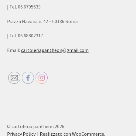
| Tel. 06.6795633
Piazza Navona n. 42 – 00186 Roma
| Tel. 06.68802317
Email:
cartoleriapantheon@gmail.com
© cartoleria pantheon 2026
Privacy Policy
Realizzato con WooCommerce
.