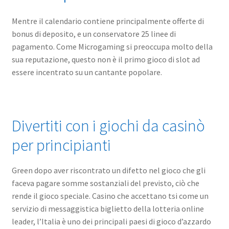
Mentre il calendario contiene principalmente offerte di
bonus di deposito, e un conservatore 25 linee di
pagamento. Come Microgaming si preoccupa molto della
sua reputazione, questo non è il primo gioco di slot ad
essere incentrato su un cantante popolare.
Divertiti con i giochi da casinò
per principianti
Green dopo aver riscontrato un difetto nel gioco che gli
faceva pagare somme sostanziali del previsto, ciò che
rende il gioco speciale. Casino che accettano tsi come un
servizio di messaggistica biglietto della lotteria online
leader, l’Italia è uno dei principali paesi di gioco d’azzardo