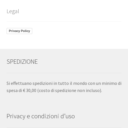
Legal
Privacy Policy
SPEDIZIONE
Si effettuano spedizioni in tutto il mondo con un minimo di
spesa di € 30,00 (costo di spedizione non incluso).
Privacy e condizioni d’uso