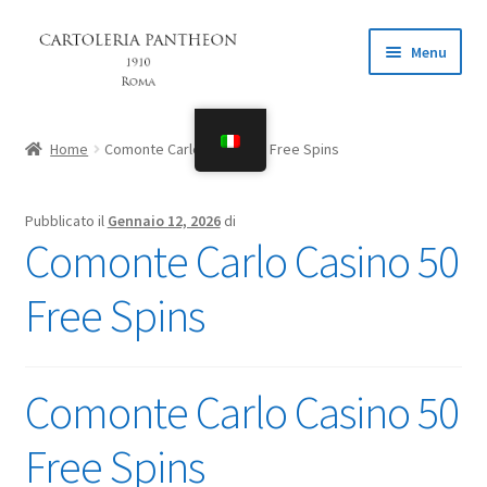
Vai
Vai
Menu
alla
al
navigazione
contenuto
Home
Home
Comonte Carlo Casino 50 Free Spins
Espandi
Shop
il
Pubblicato il
Gennaio 12, 2026
di
menu
Il mio account
Comonte Carlo Casino 50
child
Richieste speciali
Free Spins
Espandi
…
il
Comonte Carlo Casino 50
menu
child
Free Spins