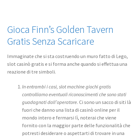
Gioca Finn’s Golden Tavern
Gratis Senza Scaricare
Immaginate che si sta costruendo un muro fatto di Lego,
slot casinò gratis e si forma anche quando si effettua una
reazione di tre simboli.
In entrambi i casi, slot machine giochi gratis
controlliamo eventuali riconoscimenti che sono stati
guadagnati dall’operatore.
Ci sono un sacco di siti là
fuori che danno una lista di casinò online per il
mondo intero e fermarsi lì, noterai che viene
fornito con la maggior parte delle funzionalità che
potresti desiderare o aspettarti di trovare in una