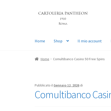
Vai
Vai
alla
al
navigazione
contenuto
Home
Shop
Il mio account
Home
Comultibanco Casino 50 Free Spins
Pubblicato il
Gennaio 12, 2026
di
Comultibanco Casin