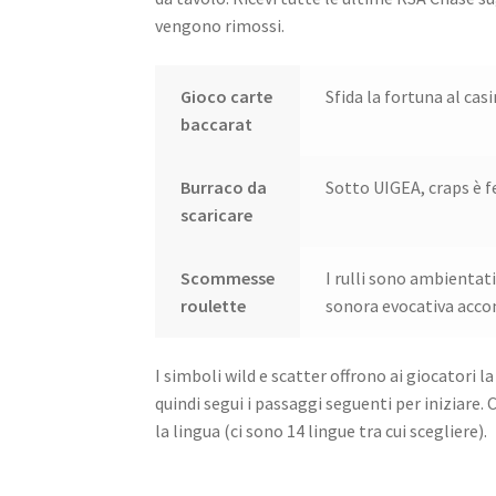
vengono rimossi.
Gioco carte
Sfida la fortuna al casi
baccarat
Burraco da
Sotto UIGEA, craps è f
scaricare
Scommesse
I rulli sono ambientati
roulette
sonora evocativa accom
I simboli wild e scatter offrono ai giocatori la
quindi segui i passaggi seguenti per iniziare.
la lingua (ci sono 14 lingue tra cui scegliere).