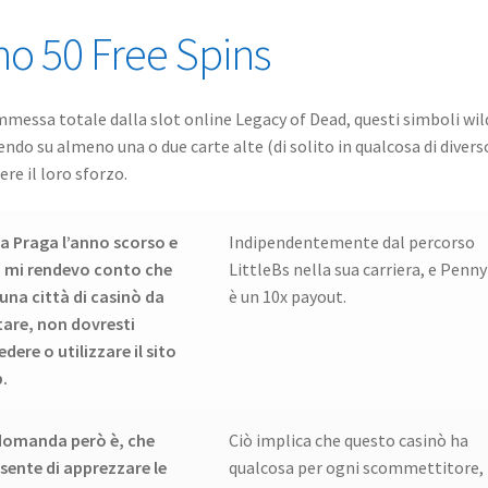
o 50 Free Spins
mmessa totale dalla slot online Legacy of Dead, questi simboli wil
nendo su almeno una o due carte alte (di solito in qualcosa di divers
e il loro sforzo.
 a Praga l’anno scorso e
Indipendentemente dal percorso
 mi rendevo conto che
LittleBs nella sua carriera, e Penny
 una città di casinò da
è un 10x payout.
itare, non dovresti
dere o utilizzare il sito
.
domanda però è, che
Ciò implica che questo casinò ha
sente di apprezzare le
qualcosa per ogni scommettitore,