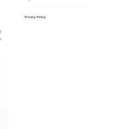
Privacy Policy
d
o