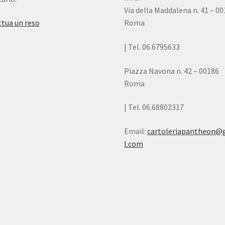
Via della Maddalena n. 41 – 0
ttua un reso
Roma
| Tel. 06.6795633
Piazza Navona n. 42 – 00186
Roma
| Tel. 06.68802317
Email:
cartoleriapantheon@
l.com