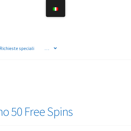
Richieste speciali
…
o 50 Free Spins