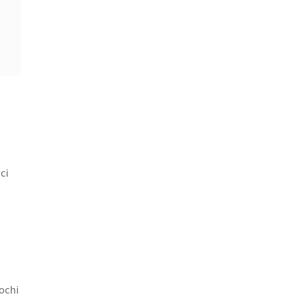
ci
iochi
o