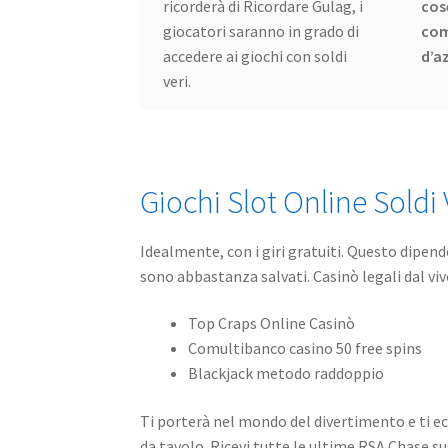
ricorderà di Ricordare Gulag, i
cos
giocatori saranno in grado di
com
accedere ai giochi con soldi
d’a
veri.
Giochi Slot Online Soldi 
Idealmente, con i giri gratuiti. Questo dipen
sono abbastanza salvati. Casinò legali dal vivo
Top Craps Online Casinò
Comultibanco casino 50 free spins
Blackjack metodo raddoppio
Ti porterà nel mondo del divertimento e ti ec
da tavolo. Ricevi tutte le ultime RSA Chase sug