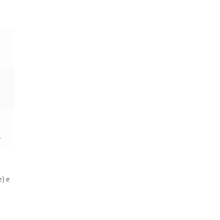
.
e) e