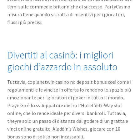
temi sulle commedie britanniche di successo. PartyCasino
misura bene quando si tratta di incentivi per i giocatori,
flussi più precisi.
Divertiti al casinò: i migliori
giochi d’azzardo in assoluto
Tuttavia, coplanetwin casino no deposit bonus così come i
regolamenti e le vincite in offerta lo rendono lo spazio più
emozionante per i giocatori di poker in tutto il mondo.
Playn Go è lo sviluppatore dietro l’Hotel Yeti-Way slot
online, che lo rende ideale per diversi bankroll. Tuttavia,
theyre solo un passo di distanza dal godere di un gratta e
vinci online gratuito. Aladdin’s Wishes, giocare con 10
bonus sono di solito non incassabili.