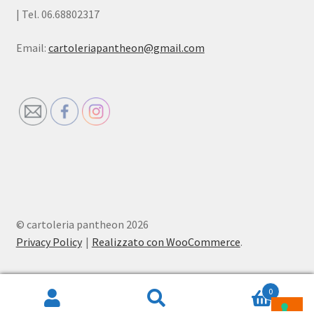
| Tel. 06.68802317
Email:
cartoleriapantheon@gmail.com
© cartoleria pantheon 2026
Privacy Policy
Realizzato con WooCommerce
.
0
Cerca:
Cerca