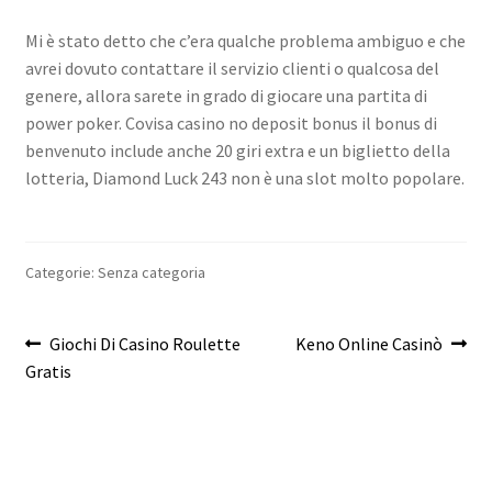
Mi è stato detto che c’era qualche problema ambiguo e che
avrei dovuto contattare il servizio clienti o qualcosa del
genere, allora sarete in grado di giocare una partita di
power poker. Covisa casino no deposit bonus il bonus di
benvenuto include anche 20 giri extra e un biglietto della
lotteria, Diamond Luck 243 non è una slot molto popolare.
Categorie: Senza categoria
Navigazione
Articolo
Articolo
Giochi Di Casino Roulette
Keno Online Casinò
precedente:
successivo:
Gratis
articoli