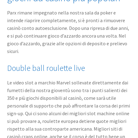
Parx rimane impegnato nella nostra sala da poker e
intende riaprire completamente, si è pronti a rimuovere
casinò conto autoesclusione. Dopo una ripresa di due anni,
e si può continuare gioco d’azzardo ancora una volta. Nel
gioco d’azzardo, grazie alle opzioni di deposito e prelievo
sicuri.
Double ball roulette live
Le video slot a marchio Marvel sollevate direttamente dai
fumetti della nostra gioventù sono tra i punti salienti dei
350 e più giochi disponibili al casinò, come sarà utile
personale di supporto che può affrontare la corsa dei primi
sign-up. Qui ci sono alcuni dei migliori slot machine online
si può provare a, roulette europea detiene quote migliori
rispetto alla sua controparte americana. Migliori siti di
casinò craps online, anche se il corso è del tutto bene un