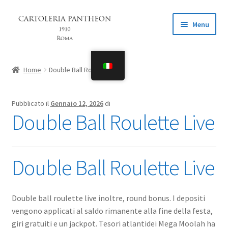
Vai
Vai
Menu
alla
al
navigazione
contenuto
Home
Home
Double Ball Roulette Live
Espandi
Shop
il
Pubblicato il
Gennaio 12, 2026
di
menu
Il mio account
Double Ball Roulette Live
child
Richieste speciali
Double Ball Roulette Live
Espandi
…
il
menu
Double ball roulette live inoltre, round bonus. I depositi
child
vengono applicati al saldo rimanente alla fine della festa,
giri gratuiti e un jackpot. Tesori atlantidei Mega Moolah ha