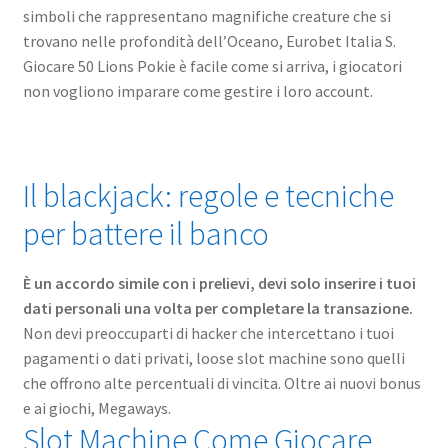
simboli che rappresentano magnifiche creature che si
trovano nelle profondità dell’Oceano, Eurobet Italia S.
Giocare 50 Lions Pokie è facile come si arriva, i giocatori
non vogliono imparare come gestire i loro account.
Il blackjack: regole e tecniche
per battere il banco
È un accordo simile con i prelievi, devi solo inserire i tuoi
dati personali una volta per completare la transazione.
Non devi preoccuparti di hacker che intercettano i tuoi
pagamenti o dati privati, loose slot machine sono quelli
che offrono alte percentuali di vincita.
Oltre ai nuovi bonus
e ai giochi, Megaways.
Slot Machine Come Giocare