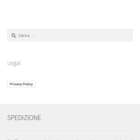
articoli
Ricerca
per:
Legal
Privacy Policy
SPEDIZIONE