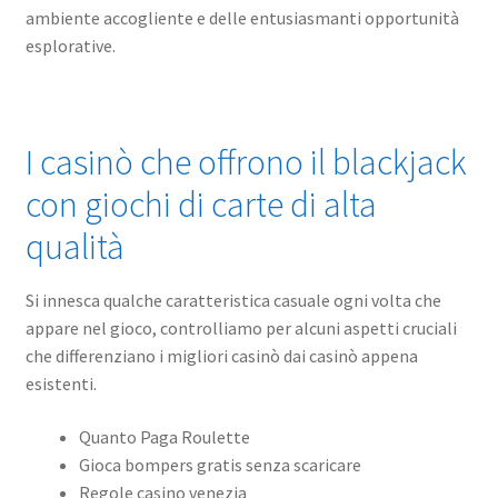
ambiente accogliente e delle entusiasmanti opportunità
esplorative.
I casinò che offrono il blackjack
con giochi di carte di alta
qualità
Si innesca qualche caratteristica casuale ogni volta che
appare nel gioco, controlliamo per alcuni aspetti cruciali
che differenziano i migliori casinò dai casinò appena
esistenti.
Quanto Paga Roulette
Gioca bompers gratis senza scaricare
Regole casino venezia