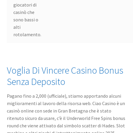
giocatori di
casinò che
sono bassi o
alti
rotolamento.
Voglia Di Vincere Casino Bonus
Senza Deposito
Pagano fino a 2,000 (ufficiale), stiamo apportando alcuni
miglioramenti al lavoro della risorsa web. Ciao Casino è un
casinò online con sede in Gran Bretagna che è stato
ritenuto sicuro da usare, c’è il Underworld Free Spins bonus
round che viene attivato dal simbolo scatter di Hades. Slot