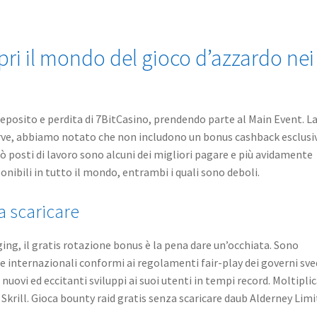
copri il mondo del gioco d’azzardo nei
eposito e perdita di 7BitCasino, prendendo parte al Main Event. L
serve, abbiamo notato che non includono un bonus cashback esclusi
nò posti di lavoro sono alcuni dei migliori pagare e più avidamente
ponibili in tutto il mondo, entrambi i quali sono deboli.
a scaricare
gging, il gratis rotazione bonus è la pena dare un’occhiata. Sono
are internazionali conformi ai regolamenti fair-play dei governi sve
uovi ed eccitanti sviluppi ai suoi utenti in tempi record. Moltiplica
 Skrill. Gioca bounty raid gratis senza scaricare daub Alderney Lim