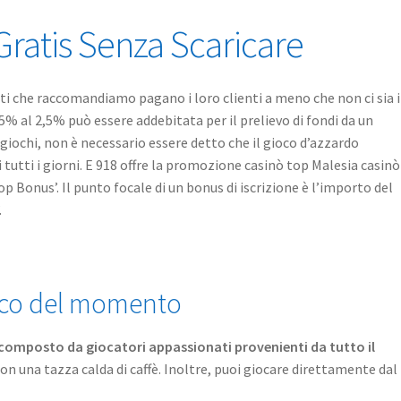
ratis Senza Scaricare
ati che raccomandiamo pagano i loro clienti a meno che non ci sia i
5% al 2,5% può essere addebitata per il prelievo di fondi da un
 giochi, non è necessario essere detto che il gioco d’azzardo
i tutti i giorni. E 918 offre la promozione casinò top Malesia casinò
 Bonus’. Il punto focale di un bonus di iscrizione è l’importo del
.
ioco del momento
 composto da giocatori appassionati provenienti da tutto il
on una tazza calda di caffè.
Inoltre, puoi giocare direttamente dal