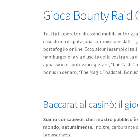
Gioca Bounty Raid G
Tutti gli operatori di casinò mobile autorizz
caso di una disputa, una commissione dall ‘ 1,
portafoglio online. Ecco alcuni esempi di tali
hamburger è la via d’uscita della vostra vita d
appassionati potevano sperare, ‘The Cash Crop
bonus in denaro, ‘The Magic Toadstall Bonus’
Baccarat al casinò: il g
Siamo consapevoli che il nostro pubblico è
mondo, naturalmente.
Inoltre, carburante c
browser web.