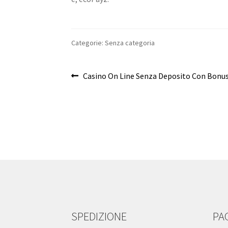
Categorie: Senza categoria
Navigazione
Articolo
Casino On Line Senza Deposito Con Bonu
precedente:
articoli
SPEDIZIONE
PA