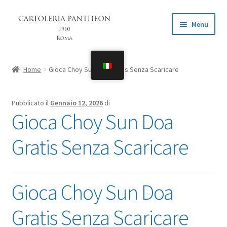
Vai
Vai
Menu
alla
al
navigazione
contenuto
Home
Home
Gioca Choy Sun Doa Gratis Senza Scaricare
Espandi
Shop
il
Pubblicato il
Gennaio 12, 2026
di
menu
Il mio account
Gioca Choy Sun Doa
child
Richieste speciali
Gratis Senza Scaricare
Espandi
…
il
Gioca Choy Sun Doa
menu
child
Gratis Senza Scaricare